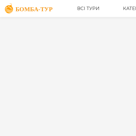
ВСІ ТУРИ
КАТЕ
Пошук турів
Категорії
Дати від
до
Ціна ₴, грн