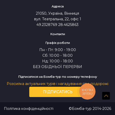
СКИНУТИ
ПОШУК
Адреса
ВІДПРАВИТИ
21050, Україна, Вінниця
вул. Театральна, 22, офіс 1
49.2328769 28.4625863
Контакти
Графік роботи
Пн - Пт: 9:00 - 19:00
Сб: 10:00 - 18:00
Нд: 10:00 - 18:00
БЕЗ ОБІДНЬОЇ ПЕРЕРВИ
Підписатися на Бомба-тур по номеру телефону
* Команда "Бомба-тур" постійно працює над
Розсилка актуальних турів і нагадування про подорожі
удосконаленням наших сервісів, допоможіть
КНОПКА
нам стати кращими для Вас:
ПІДПИСАТИСЬ
ЗВ'ЯЗКУ
Політика конфіденційності
©Бомба-тур 2014-2026