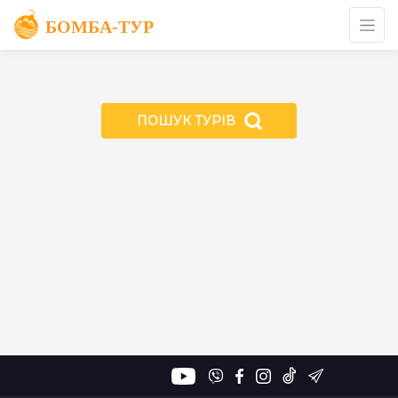
Пошук
турів
Категорії
ПОШУК ТУРІВ
Дати
до
від
Ціна
₴,
грн