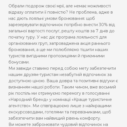
Обрали подорож своєї мрії, але немає можливості
відразу оплатити її повністю? Не проблема, адже в
нас діють лояльні умови бронювання: щоб
зарезервувати відпочинок потрібно внести 30% від
загальної вартості послуг, решту коштів за 7 днів до
початку туру. У нас діє програма лояльності для
організованих груп, запроваджена акція раннього
бронювання, а ще ми полюбляємо тішити наших
туристів вигідними пропозиціями й приємними
бонусами.
М
и завжди ставимо перед собою мету забезпечити
нашим друзям-туристам незабутній відпочинок за
доступною ціною. Ваша довіра та позитивні відгуки є
визнанням нашої роботи
. Таким чином, вже восьмий
рік поспіль ми отримуємо
перемог
у
в голосуванні
«
Народний бренд
»
у номінації
«
Краще туристичне
агентство
».
Ми співпрацюємо
лише
з найкращими
екскурсоводами, готелями та перевізниками, щоб
забезпечити вам найвищий рівень комфорту.
Ви можете
забронювати чудовий відпочинок
на