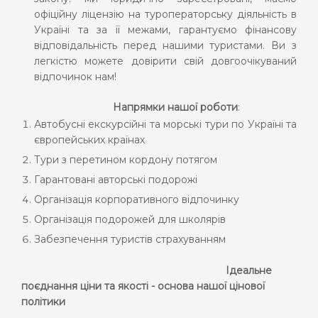
офіційну
ліцензію на туроператорську діяльність
в
Україні та за її межами
,
гарантуємо
фінансову
відповідальність перед нашими
туристами
. Ви з
легкістю можете довірити свій довгоочікуваний
відпочинок нам!
Н
апрямки
нашої
роботи
:
Автобусні екскурсійні
та
морські
тури по Україні та
європейських країнах
Тури з перетином кордону потягом
Гарантовані авторські подорожі
Організація к
орпоративн
ого
відпочин
ку
Організація подорожей для школярів
Забезпечення туристів страхуванням
Ідеальне
поєднання ціни та якості - основа нашої цінової
політики