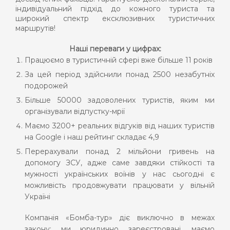
індивідуальний підхід до кожного туриста та
широкий спектр ексклюзивних туристичних
маршрутів!
Наші переваги у цифрах:
Працюємо в туристичній сфері вже більше 11 років
За цей період здійснили понад 2500 незабутніх
подорожей
Більше 50000 задоволених туристів, яким ми
організували відпустку-мрії
Маємо 3200+ реальних відгуків від наших туристів
на
Google
і наш рейтинг складає 4,9
Перерахували понад 2 мільйони гривень на
допомогу ЗСУ, адже саме завдяки стійкості та
мужності українських воїнів у нас сьогодні є
можливість продовжувати працювати у вільній
Україні
К
омпанія
«Бомба-тур»
діє виключно в межах
закону: ми юридично зареєстровані,
маємо