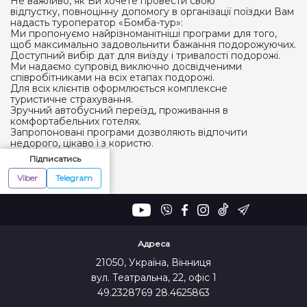
Не важливо, як Ви хочете провести свою
відпустку, повноцінну допомогу в організації поїздки Вам
надасть туроператор «Бомба-тур»:
Ми пропонуємо найрізноманітніші програми для того,
щоб максимально задовольнити бажання подорожуючих.
Доступний вибір дат для виїзду і тривалості подорожі.
Ми надаємо супровід виключно досвідченими
співробітниками на всіх етапах подорожі.
Для всіх клієнтів оформлюється комплексне
туристичне страхування.
Зручний автобусний переїзд, проживання в
комфортабельних готелях.
Запропоновані програми дозволяють відпочити
недорого, цікаво і з користю.
Підписатись
Viber
Telegram
Адреса
21050, Україна, Вінниця
вул. Театральна, 22, офіс 1
49.2328769 28.4625863