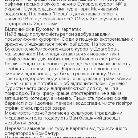
рафтинг гірською річкою, чани в Буковелі, курорт №1 в
Україні - Буковель, джипінг-тур в гори, Манявський
водоспад, Полонина "Перці" з дегустацією сирів та
наливок! Все ще сумніваєтесь? Обирайте зручні дати
подорожі і гайда з нами!
Відпочинок в Буковелі в Карпатах
Найбільшу популярність регіон здобув завдяки
гірськолижним курортам. Сюди в пошуках екстремальних
вражень з'їжджаються тисячі райдерів. На трасах
Буковелю, найвисокогірнішого курорту Драгобрат,
мальовничого Пилипеця катаються як новачки так і
професіонали. Для любителів особливого екстриму -
безліч непідготовлених спусків, де екстремалів чекають
необкатані траси. Проте, Карпати - це не лише про
зимовий відпочинок, тут безліч розваг і влітку. Чисте
повітря, оздоровчі води озер і річок, цілющі трави, м'який
клімат - що ще потрібно, щоб відпочити тілом і душею?
Туристи часто сюди відправляються для єднання з
природою. Таку красу краще спостерігати не з вікна
затишного котеджу, а наживо. Пишність гірських схилів,
барвисті ліси і долини, печери і водоспади, чисте повітря,
стрімкі річки, прозорі озера.
Можливість познайомитися з культурою і традиціями
місцевих жителів подарують Вам безцінний досвід і
незабутні емоції.
Переваги замовлення туру в Карпати від туристичного
операторора Бомба-тур