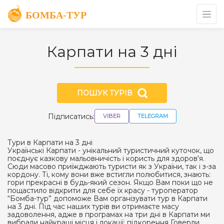
Карпати на 3 дні
ПОШУК ТУРІВ
Підписатись:
VIBER
TELEGRAM
Тури в Карпати на 3 дні
Українські Карпати - унікальний туристичний куточок, що
поєднує казкову мальовничість і користь для здоров'я.
Сюди масово приїжджають туристи як з України, так і з-за
кордону. Ті, кому вони вже встигли полюбитися, знають:
гори прекрасні в будь-який сезон. Якщо Вам поки що не
пощастило відкрити для себе їх красу - туроператор
“Бомба-тур” допоможе Вам організувати тур в Карпати
на 3 дні. Під час наших турів ви отримаєте масу
задоволення, адже в програмах на три дні в Карпати ми
вибрали найкращі місця і локації: підкорення Говерли,