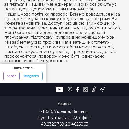
зв'яжіться з нашими менеджерами, вони розкажуть усі
деталі туру і допоможуть Вам визначитися.
Наша цінова політика прозора: Вам не доведеться ні за
що переплачувати і кожну представлену програму Ви
можете замовити за, доступною ціною. Ми - офіційно
зареєстрована туристична компанія з діючою ліцензією.
Наш багаторічний досвід дозволяє здійснювати
планування, підготовку і супровід на найвищому рівні.
Ми забезпечуємо проживання в затишних готелях,
автобусні переїзди в комфортабельному транспорті,
якісний екскурсійний супровід. Приєднуйтесь до нас і
переконайтеся: подорож може бути одночасно
захоплюючою і безтурботною.
Підписатись
Viber
Telegram
Адреса
21050, Україна, Вінниця
вул. Театральна, 22, офіс 1
49.2328769 28.4625863