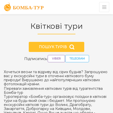
Квіткові тури
ПОШУК ТУРІВ
Підписатись:
VIBER
TELEGRAM
Хочеться весни та відриву від сірих буднів? Запрошуємо
вас у екскурсійні тури в оточенні квіткового буму
природи! Вирушаємо до найпопулярніших квіткових
фотолокацій країни.
Переваги замовлення квіткових турів від турагентства
Бомба-тур
Туроператор «Бомба-тур» організовує поїздки в квіткові
тури на будь-який смак і бюджет. Ми пропонуємо
екскурсійні квіткові тури до Волині, Драгобрату,
Закарпаття, Добропарку на Київщині, Молдови,
Чернівців, Карпат. Якщо Ви не знаєте що обрати -