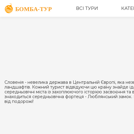
ВСІ ТУРИ
КАТЕ
Словенія - невелика держава в Центральній Європі, яка не
ландшафтів. Кожний турист відвідуючи цю країну знайде іде
середньовічні міста із захоплюючого історією засвоєння та
знаходиться середньовічна фортеця - Люблянський замок. Р
від подорожі!