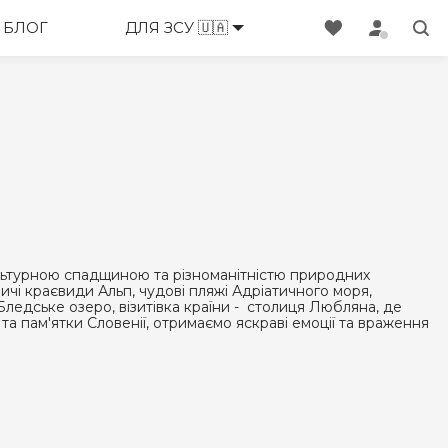
БЛОГ
ДЛЯ ЗСУ 🇺🇦
ультурною спадщиною та різноманітністю природних
чі краєвиди Альп, чудові пляжі Адріатичного моря,
Бледське озеро, візитівка країни - столиця Любляна, де
 пам'ятки Словенії, отримаємо яскраві емоції та враження