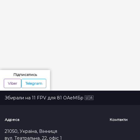
Підписатись
Viber
Telegram
Збирали на 11 FPV для 81 ОАеМБр 🇺🇦
Адреса
Контакти
21050, Україна, Вінниця
вул. Театральна, 22, офіс 1