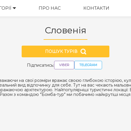
ГОРІЇ
ПРО НАС
КОНТАКТИ
Словенія
ПОШУК ТУРІВ
Підписатись:
VIBER
TELEGRAM
зважаючи на свої розміри вражає своєю глибокою історією, к
альний вид відпочинку для себе. Тут на вас чекають мальовни
 вражаючою архітектурою. Найпопулярніші туристичні локації: 
азом з командою "Бомба-тур" ми побачимо найкрутіші місця та