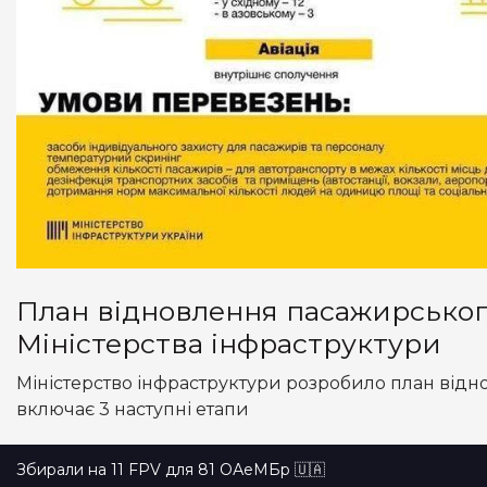
План відновлення пасажирського
Міністерства інфраструктури
Міністерство інфраструктури розробило план відн
включає 3 наступні етапи
Збирали на 11 FPV для 81 ОАеМБр 🇺🇦