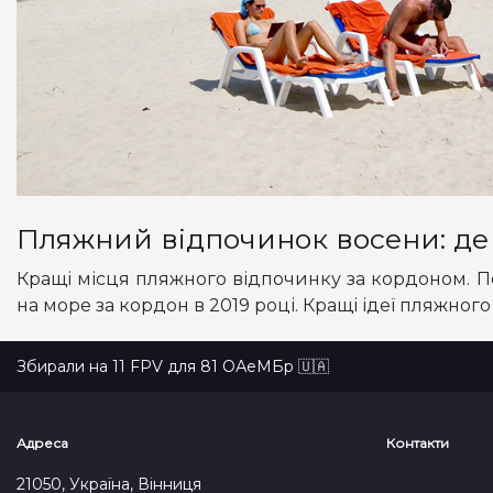
Пляжний відпочинок восени: де 
Кращі місця пляжного відпочинку за кордоном. По
на море за кордон в 2019 році. Кращі ідеї пляжног
Збирали на 11 FPV для 81 ОАеМБр 🇺🇦
Адреса
Контакти
21050, Україна, Вінниця