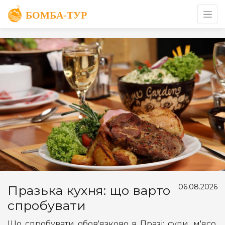
06.08.2026
Празька кухня: що варто
спробувати
Що спробувати обов'язково в Празі: супи, м'ясо,