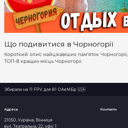
Що подивитися в Чорногорії
Короткий опис найцікавіших пам'яток Чорногорії, 
ТОП-8 кращих місць Чорногорії.
Збирали на 11 FPV для 81 ОАеМБр 🇺🇦
Адреса
Контакти
21050, Україна, Вінниця
вул. Театральна, 22, офіс 1