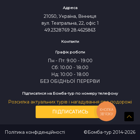
СКИНУТИ
ПОШУК
Адреса
ВІДПРАВИТИ
21050, Україна, Вінниця
вул. Театральна, 22, офіс 1
49.2328769 28.4625863
Контакти
Графік роботи
Пн - Пт: 9:00 - 19:00
Сб: 10:00 - 18:00
Нд: 10:00 - 18:00
БЕЗ ОБІДНЬОЇ ПЕРЕРВИ
Підписатися на Бомба-тур по номеру телефону
* Команда "Бомба-тур" постійно працює над
Розсилка актуальних турів і нагадування про подорожі
удосконаленням наших сервісів, допоможіть
КНОПКА
нам стати кращими для Вас:
ПІДПИСАТИСЬ
ЗВ'ЯЗКУ
Політика конфіденційності
©Бомба-тур 2014-2026