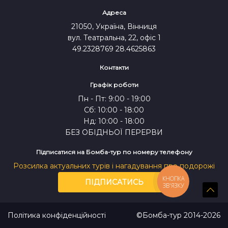
СКИНУТИ
ПОШУК
Адреса
ВІДПРАВИТИ
21050, Україна, Вінниця
вул. Театральна, 22, офіс 1
49.2328769 28.4625863
Контакти
Графік роботи
Пн - Пт: 9:00 - 19:00
Сб: 10:00 - 18:00
Нд: 10:00 - 18:00
БЕЗ ОБІДНЬОЇ ПЕРЕРВИ
Підписатися на Бомба-тур по номеру телефону
* Команда "Бомба-тур" постійно працює над
Розсилка актуальних турів і нагадування про подорожі
удосконаленням наших сервісів, допоможіть
КНОПКА
нам стати кращими для Вас:
ПІДПИСАТИСЬ
ЗВ'ЯЗКУ
Політика конфіденційності
©Бомба-тур 2014-2026