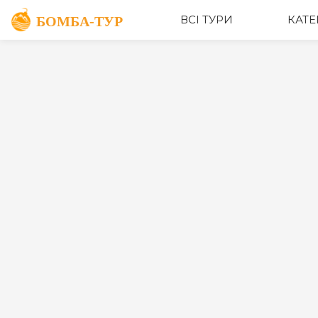
ВСІ ТУРИ
КАТЕ
Пошук турів
Категорії
Дати від
до
Ціна ₴, грн