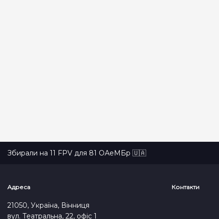
СКИНУТИ
ПОШУК
Збирали на 11 FPV для 81 ОАеМБр 🇺🇦
Адреса
Контакти
21050, Україна, Вінниця
вул. Театральна, 22, офіс 1