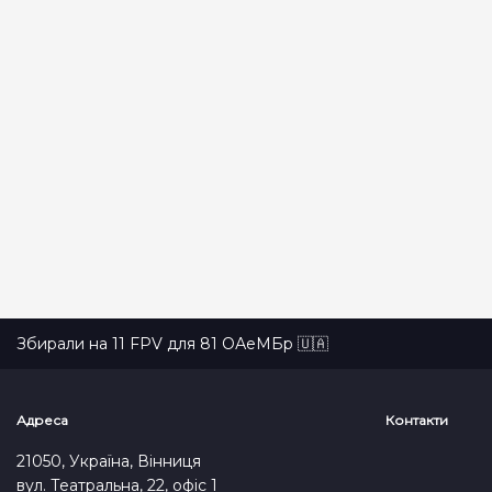
СКИНУТИ
ПОШУК
Збирали на 11 FPV для 81 ОАеМБр 🇺🇦
Адреса
Контакти
21050, Україна, Вінниця
вул. Театральна, 22, офіс 1