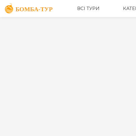
ВСІ ТУРИ
КАТЕ
Пошук турів
Категорії
Дати від
до
Ціна ₴, грн