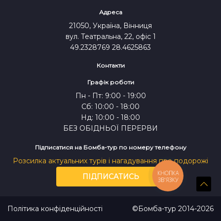
СКИНУТИ
ПОШУК
Адреса
ВІДПРАВИТИ
21050, Україна, Вінниця
вул. Театральна, 22, офіс 1
49.2328769 28.4625863
Контакти
Графік роботи
Пн - Пт: 9:00 - 19:00
Сб: 10:00 - 18:00
Нд: 10:00 - 18:00
БЕЗ ОБІДНЬОЇ ПЕРЕРВИ
Підписатися на Бомба-тур по номеру телефону
* Команда "Бомба-тур" постійно працює над
Розсилка актуальних турів і нагадування про подорожі
удосконаленням наших сервісів, допоможіть
КНОПКА
нам стати кращими для Вас:
ПІДПИСАТИСЬ
ЗВ'ЯЗКУ
Політика конфіденційності
©Бомба-тур 2014-2026