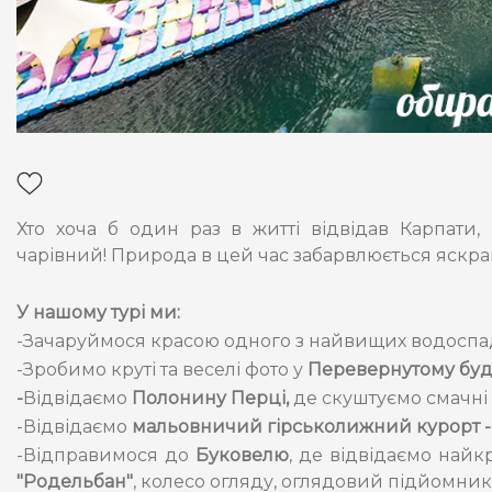
Хто хоча б один раз в житті відвідав Карпати
чарівний! Природа в цей час забарвлюється яск
У нашому турі ми:
-Зачаруймося красою одного з найвищих водоспад
-Зробимо круті та веселі фото у
Перевернутому буд
-
Відвідаємо
Полонину Перці,
де скуштуємо смачні 
-Відвідаємо
мальовничий гірськолижний курорт -
-Відправимося до
Буковелю
, де відвідаємо найк
"Родельбан"
, колесо огляду, оглядовий підйомник