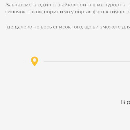
-Завітатємо в один із найколоритніших курортів 
риночок. Також поринимо у портал фантастичного 
І це далеко не весь список того, що ви зможете дл
В р