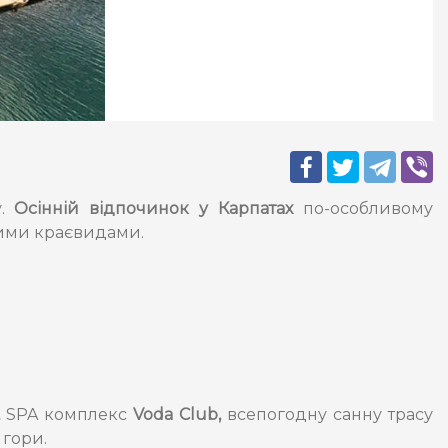
у.
Осінній відпочинок у Карпатах
по-особливому
чими краєвидами.
,
SPA
комплекс
Voda Club,
всепогодну санну трасу
 гори.