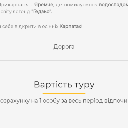
Прикарпаття -
Яремче
, де помилуємось
водоспадо
світу легенд
"Гедзьо".
я себе відкрити в осінніх
Карпатах
!
Дорога
Вартість туру
озрахунку на 1 особу за весь період відпоч