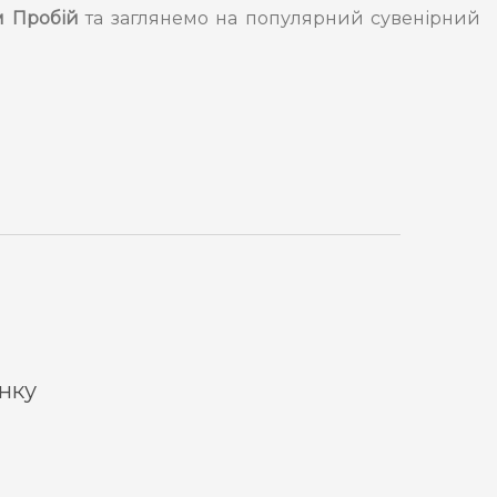
м Пробій
та заглянемо на популярний сувенірний
инку