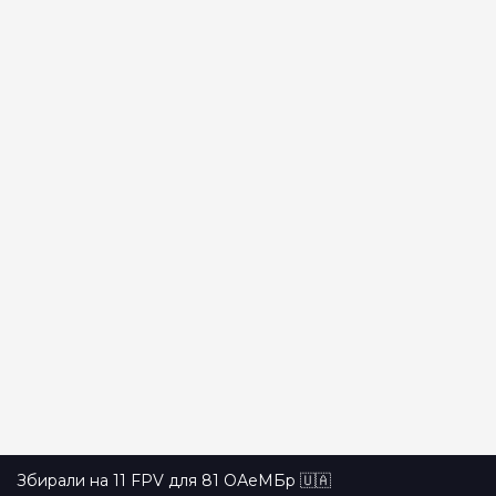
Збирали на 11 FPV для 81 ОАеМБр 🇺🇦