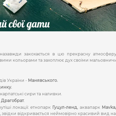
, назавжди закохається в цю прекрасну атмосфер
равими кольорами та захоплює дух своїми мальовни
ів України -
Манявського.
инку.
карпатські сири та наливки.
 Драгобрат
.
рутіші локації: етнопарк
Гуцул-ленд
, аквапарк
Mavka
, звідки відкривається неймовірно красивий вид на