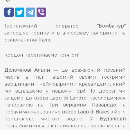
Туристичний оператор
"Бомба-тур"
запрошує поринути в атмосферу колоритної та
різноманітної
Італії.
Кордон перетинаємо потягом!
Доломітові Альпи
— це вражаючий гірський
масив в Італії, відомий своїми гострими
вершинами і неймовірними краєвидами, який
ми відвідаємо у нашому турі! По дорозі ми
заїдемо до
озера Lago di Landro
, насолодимося
панорамою на
Три вершини Лаваредо
та
побачимо мальовниче
озеро Lago di Braies
з його
кришталево чистою водою. У
Будапешті
познайомимося з історичною частиною міста та