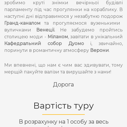
зробимо круті знімки вечірньої будівлі
парламенту під час прогулянки на кораблику. В
наступні дні відправимося у незабутню подорож
Гранд-каналом
та прогуляємося вузенькими
вуличками
Венеції.
Не забудемо пройтись
столицею моди -
Міланом
, завітати в унікальний
Кафедральний собор Дуомо
і, звичайно,
поринути в романтичну атмосферу
Верони
.
Ми впевнені, що нам є чим вас здивувати, тому
мерщій пакуйте валізи та вирушайте з нами!
Дорога
Вартість туру
В розрахунку на 1 особу за весь