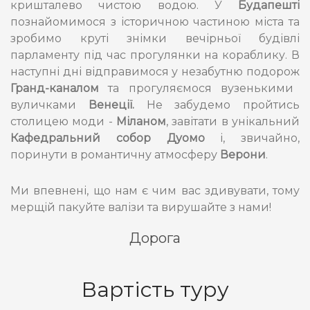
кришталево чистою водою. У
Будапешті
познайомимося з історичною частиною міста та
зробимо круті знімки вечірньої будівлі
парламенту під час прогулянки на кораблику. В
наступні дні відправимося у незабутню подорож
Гранд-каналом
та прогуляємося вузенькими
вуличками
Венеції.
Не забудемо пройтись
столицею моди -
Міланом
, завітати в унікальний
Кафедральний собор Дуомо
і, звичайно,
поринути в романтичну атмосферу
Верони
.
Ми впевнені, що нам є чим вас здивувати, тому
мерщій пакуйте валізи та вирушайте з нами!
Дорога
Вартість туру