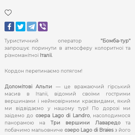
Туристичний оператор
"Бомба-тур"
запрошує поринути в атмосферу колоритної та
різноманітної
Італії.
Кордон перетинаємо потягом!
Доломітові Альпи
— це вражаючий гірський
масив в Італії, відомий своїми гострими
вершинами і неймовірними краєвидами, який
ми відвідаємо у нашому турі! По дорозі ми
заїдемо до
озера Lago di Landro
, насолодимося
панорамою на
Три вершини Лаваредо
та
побачимо мальовниче
озеро Lago di Braies
з його