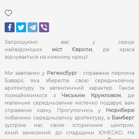
Запрошуємо вас у серце
найвідоміших
міст Європи
, де краса
відчувається на кожному кроці!
Ми завітаємо у
Регенсбург
- справжня перлина
Баварії, яка зберегла свою середньовічну
архітектуру та автентичний характер. Також
познайомимося з
Чеським Крумловом
, де
маленьке середньовічне містечко подарує вам
справжню казку.
Прогулючись у
Нюрнберзі
побачимо середньовічну архітектуру, а
Бамберг
зустріне нас
своїм історичним центром,
який занесений до спадщини ЮНЕСКО. На