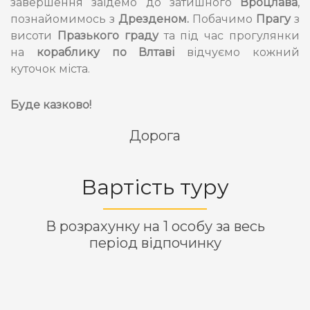
завершення заїдемо до затишного
Вроцлава
,
познайомимось з
Дрезденом.
Побачимо
Прагу
з
висоти
Празького граду
та під час прогулянки
на
кораблику по Влтаві
відчуємо кожний
куточок міста.
Буде казково!
Дорога
Вартість туру
В розрахунку на 1 особу за весь
період відпочинку