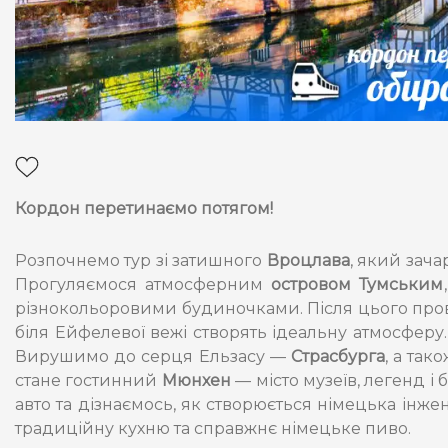
Кордон перетинаємо потягом!
Розпочнемо тур зі затишного
Вроцлава
, який зач
Прогуляємося атмосферним
островом Тумським
різнокольоровими будиночками. Після цього пр
біля Ейфелевої вежі створять ідеальну атмосферу
Вирушимо до серця Ельзасу —
Страсбурга
, а так
стане гостинний
Мюнхен
— місто музеїв, легенд і
авто та дізнаємось, як створюється німецька інж
традиційну кухню та справжнє німецьке пиво.