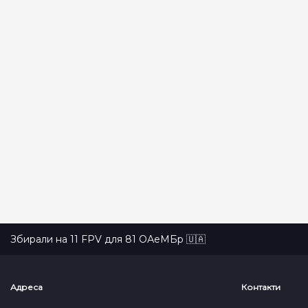
Збирали на 11 FPV для 81 ОАеМБр 🇺🇦
Адреса
Контакти