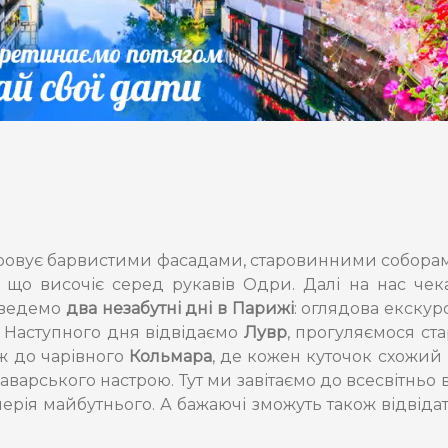
аровує барвистими фасадами, старовинними соборам
, що височіє серед рукавів Одри. Далі на нас ч
оведемо
два незабутні дні в Парижі
: оглядова екскур
. Наступного дня відвідаємо
Лувр
, прогуляємося с
ож до чарівного
Кольмара
, де кожен куточок схожий
 баварського настрою. Тут ми завітаємо до всесвітнь
енерія майбутнього. А бажаючі зможуть також відві