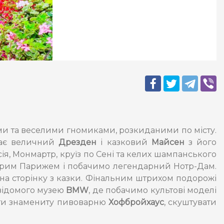
и та веселими гномиками, розкиданими по місту.
екає величний
Дрезден
і казковий
Майсен
з його
сія, Монмартр, круїз по Сені та келих шампанського
тарим Парижем і побачимо легендарний Нотр-Дам.
 на сторінку з казки. Фінальним штрихом подорожі
о відомого музею
BMW
, де побачимо культові моделі
дати знамениту пивоварню
Хофбройхаус
, скуштувати