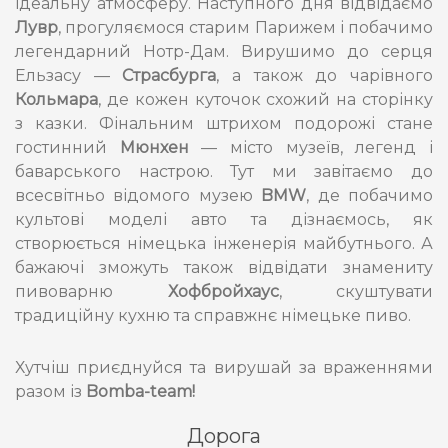
ідеальну атмосферу. Наступного дня відвідаємо
Лувр
, прогуляємося старим Парижем і побачимо
легендарний Нотр-Дам. Вирушимо до серця
Ельзасу —
Страсбурга
, а також до чарівного
Кольмара
, де кожен куточок схожий на сторінку
з казки. Фінальним штрихом подорожі стане
гостинний
Мюнхен
— місто музеїв, легенд і
баварського настрою. Тут ми завітаємо до
всесвітньо відомого музею
BMW
, де побачимо
культові моделі авто та дізнаємось, як
створюється німецька інженерія майбутнього. А
бажаючі зможуть також відвідати знамениту
пивоварню
Хофбройхаус
, скуштувати
традиційну кухню та справжнє німецьке пиво.
Хутчіш приєднуйся та вирушай за враженнями
разом із
Bomba-team!
Дорога