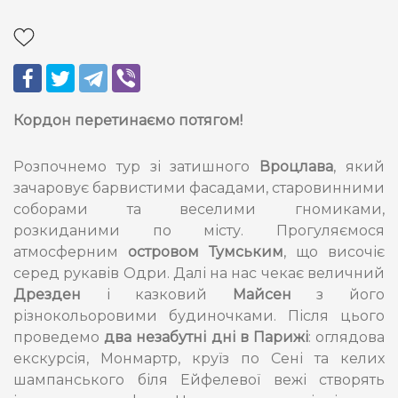
Кордон перетинаємо потягом!
Розпочнемо тур зі затишного
Вроцлава
, який
зачаровує барвистими фасадами, старовинними
соборами та веселими гномиками,
розкиданими по місту. Прогуляємося
атмосферним
островом Тумським
, що височіє
серед рукавів Одри. Далі на нас чекає величний
Дрезден
і казковий
Майсен
з його
різнокольоровими будиночками. Після цього
проведемо
два незабутні дні в Парижі
: оглядова
екскурсія, Монмартр, круїз по Сені та келих
шампанського біля Ейфелевої вежі створять