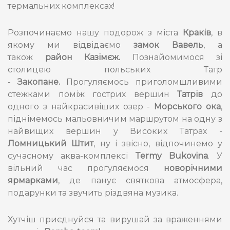
термальних комплексах!
Розпочинаємо нашу подорож з міста
Краків
, в
якому ми відвідаємо
замок Вавель
, а
також
район Казімєж.
Познайомимося зі
столицею польських Татр
-
Закопане.
Прогуляємось приголомшливими
стежками поміж гострих вершин
Татрів
до
одного з найкрасивіших озер -
Морського ока
,
піднімемось мальовничим маршрутом на одну з
найвищих вершин у Високих Татрах -
Ломницький Штит
, ну і звісно, відпочинемо у
сучасному аква-комплексі
Termy Bukovina
. У
вільний час прогуляємося
новорічними
ярмарками
, де панує святкова атмосфера,
подарунки та звучить різдвяна музика.
Хутчіш приєднуйся та вирушай за враженнями