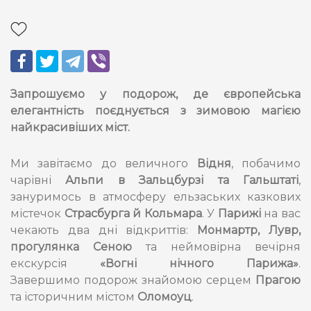
Запрошуємо у подорож, де європейська
елегантність поєднується з зимовою магією
найкрасивіших міст.
Ми завітаємо до величного
Відня
, побачимо
чарівні
Альпи в Зальцбурзі та Гальштаті
,
зануримось в атмосферу ельзаських казкових
містечок
Страсбурга й Кольмара
. У
Парижі
на вас
чекають два дні відкриттів:
Монмартр, Лувр,
прогулянка Сеною
та неймовірна вечірня
екскурсія
«Вогні нічного Парижа»
.
Завершимо подорож знайомою серцем
Прагою
та історичним містом
Оломоуц
.