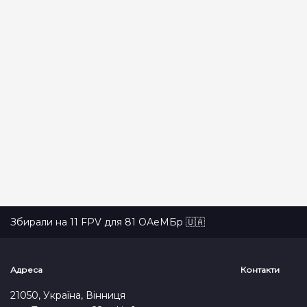
Збирали на 11 FPV для 81 ОАеМБр 🇺🇦
Адреса
Контакти
21050, Україна, Вінниця