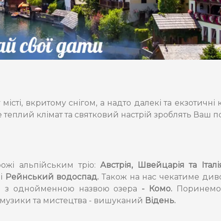
 місті, вкритому снігом, а надто далекі та екзотичн
де теплий клімат та святковий настрій зроблять Ваш п
ожі альпійським тріо:
Австрія, Швейцарія та Італі
чі
Рейнський водоспад.
Також на нас чекатиме ди
ко з однойменною назвою озера
- Комо.
Поринемо
о музики та мистецтва - вишуканий
Відень.