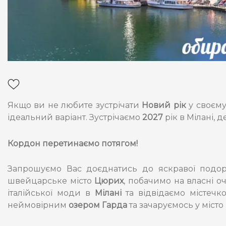
Якщо ви не любите зустрічати
Новий рік
у своєму
ідеальний варіант. Зустрічаємо
2027
рік в Мілані, 
Кордон перетинаємо потягом!
Запрошуємо Вас доєднатись до яскравої подор
швейцарське місто
Цюрих
, побачимо на власні о
італійської моди в
Мілані
та відвідаємо містеч
неймовірним
озером Гарда
та зачаруємось у міст