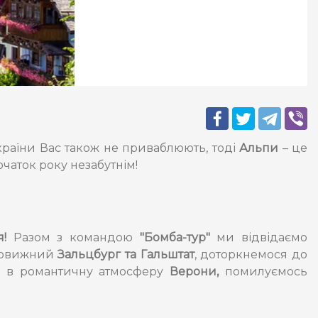
і країни Вас також не приваблюють, тоді
Альпи
– це
очаток року незабутнім!
я!
Разом з командою
"Бомба-тур"
ми відвідаємо
вовижний
Зальцбург та Гальштат
,
доторкнемося до
 в романтичну атмосферу
Верони,
помилуємось