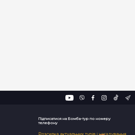
Підписатися на Бомба-тур по номеру
телефону
Розсилка актуальних турів і нагадування