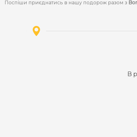
Поспіши приєднатись в нашу подорож разом з
Bo
В р