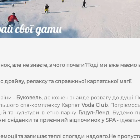
к, але не знаєте, з чого почати?Тоді ми вже маємо 
с драйву, релаксу та справжньої карпатської магії.
аїни -
Буковель
, де кожен знайде розвагу до душі.
ільшого спа-комплексу Карпат
Voda Club
. Погріємос
ій та культури в етно-парку
Гуцул-Ленд
. Будемо п
чні сніданки та приємний відпочинок у SPA
- ідеаль
 емоції та залишає теплі спогади надовго.Не пропуст