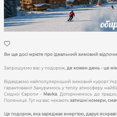
Ви ще досі мрієте про ідеальний зимовий відпочино
Запрошуємо вас у подорож,
де кожен день - це мік
Відвідаємо найпопулярніший зимовий курорт Укр
гарантовано! Зануримось у теплу атмосферу найб
Східної Європи -
Mavka
. Доторкнемось до традиц
Поляниця. Тут на вас чекають
затишні номери, сма
Це подорож, яка заряджає енергією, дарує яскраві