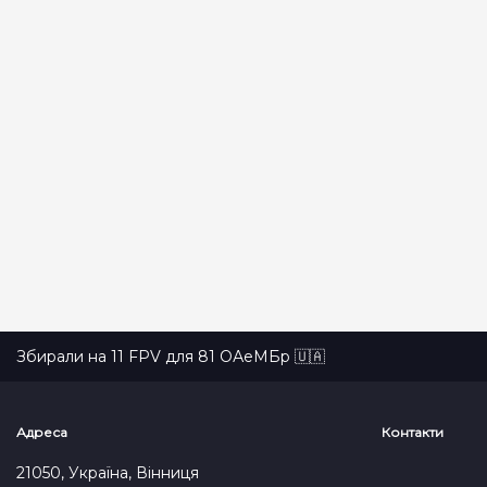
Збирали на 11 FPV для 81 ОАеМБр 🇺🇦
Адреса
Контакти
21050, Україна, Вінниця