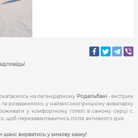
відповідь!
 Покатаємось на легендарному
Родельбані
- екстрим
ь та розважимось у найвисокогірнішому аквапарку
роживати у комфортному готелі в самому серці с.
но, щоб перезавантажитись після активного дня.
и шанс вирватись у зимову казку!