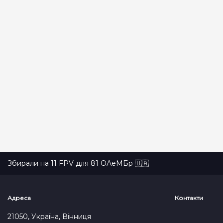
Збирали на 11 FPV для 81 ОАеМБр 🇺🇦
Адреса
Контакти
21050, Україна, Вінниця