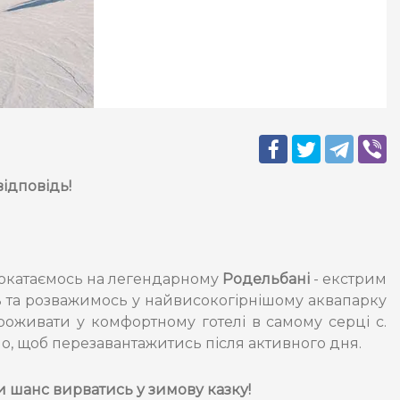
відповідь!
 Покатаємось на легендарному
Родельбані
- екстрим
ь та розважимось у найвисокогірнішому аквапарку
роживати у комфортному готелі в самому серці с.
но, щоб перезавантажитись після активного дня.
и шанс вирватись у зимову казку!