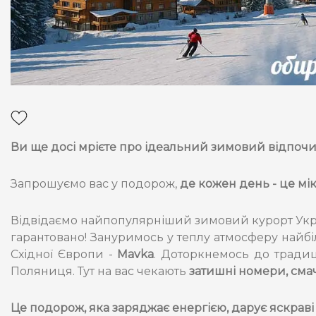
Ви ще досі мрієте про ідеальний зимовий відпочино
Запрошуємо вас у подорож,
де кожен день - це мік
Відвідаємо найпопулярніший зимовий курорт Укр
гарантовано! Зануримось у теплу атмосферу найб
Східної Європи -
Mavka
. Доторкнемось до традиц
Поляниця. Тут на вас чекають
затишні номери, сма
Це подорож, яка заряджає енергією, дарує яскраві