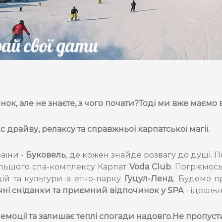
к, але не знаєте, з чого почати?Тоді ми вже маємо 
с драйву, релаксу та справжньої карпатської магії.
аїни -
Буковель
, де кожен знайде розвагу до душі.
ільшого спа-комплексу Карпат
Voda Club
. Погріємос
ій та культури в етно-парку
Гуцул-Ленд
. Будемо п
чні сніданки та приємний відпочинок у SPA
- ідеаль
 емоції та залишає теплі спогади надовго.Не пропуст