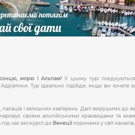
сонцю, морю і Альпам!
У цьому турі поєднуються 
 Адріатики. Тур ідеально підійде, якщо ви хочете 
в, палаців і затишних кав'ярень. Далі вирушимо до з
зачаровує своїми альпійськими краєвидами та зна
 а під час екскурсії до
Венеції
поринемо у світ каналів,