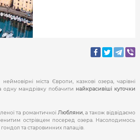
неймовірні міста Європи, казкові озера, чарівні
за одну мандрівку побачити
найкрасивіші куточки
еленої та романтичної
Любляни
, а також відвідаємо
менитим острівцем посеред озера. Насолодимось
 гондол та старовинних палаців.