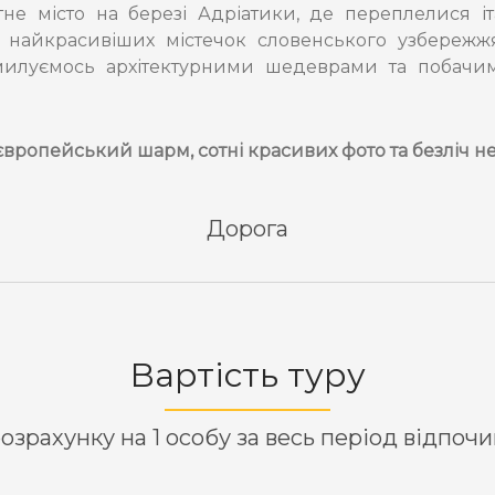
не місто на березі Адріатики, де переплелися іта
з найкрасивіших містечок словенського узбере
илуємось архітектурними шедеврами та побачимо
європейський шарм, сотні красивих фото та безліч н
Дорога
Вартість туру
озрахунку на 1 особу за весь період відпоч