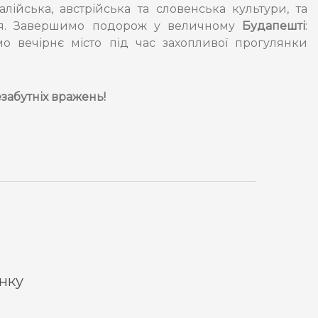
лійська, австрійська та словенська культури, та
жжя. Завершимо подорож у величному
Будапешті
:
 вечірнє місто під час захопливої прогулянки
езабутніх вражень!
инку