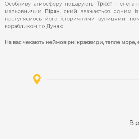
Особливу атмосферу подарують
Трієст
- елегант
мальовничий
Піран
, який вважається одним і
прогуляємось його історичними вулицями, пом
корабликом по Дунаю.
На вас чекають неймовірні краєвиди, тепле море, 
В р