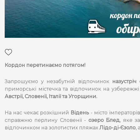
Кордон перетинаємо потягом!
Запрошуємо у незабутній відпочинок
назустріч 
приморські містечка та відпочинок на узбережжі
Австрії, Словенії, Італії та Угорщини.
На нас чекає розкішний
Відень
- місто імператорі
справжню перлину Словенії -
озеро Блед
, яке 
відпочинком на золотистих пляжах
Лідо-ді-Єзоло
,