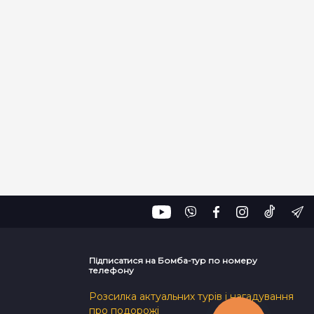
Підписатися на Бомба-тур по номеру
телефону
Розсилка актуальних турів і нагадування
про подорожі