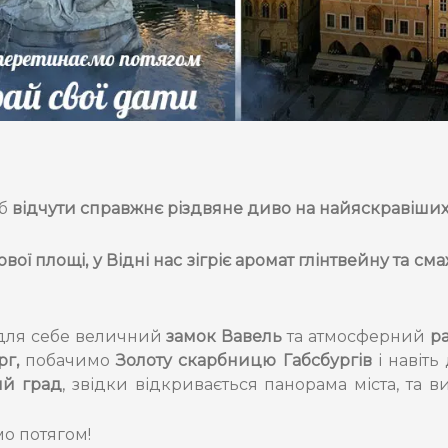
об
відчути справжнє різдвяне диво на найяскравіши
 площі, у Відні нас зігріє аромат глінтвейну та сма
 для себе величний
замок Вавель
та атмосферний
ра
рг,
побачимо
Золоту скарбницю Габсбургів
і навіть
ий град
, звідки відкривається панорама міста, та 
о потягом!