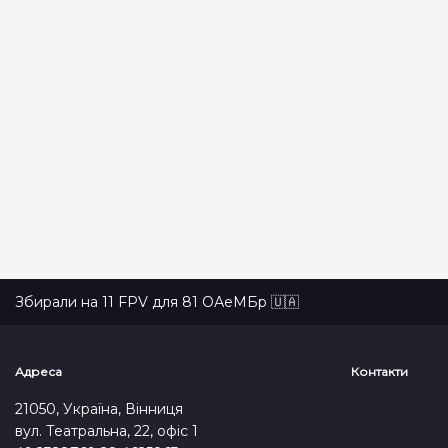
Збирали на 11 FPV для 81 ОАеМБр 🇺🇦
Адреса
Контакти
21050, Україна, Вінниця
вул. Театральна, 22, офіс 1