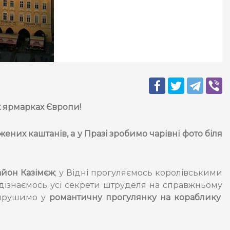
х ярмарках Європи!
жених каштанів, а у Празі зробимо чарівні фото біля
йон Казімєж
; у Відні прогуляємось королівськими
 дізнаємось усі секрети штруделя на справжньому
вирушимо у
романтичну прогулянку на кораблику