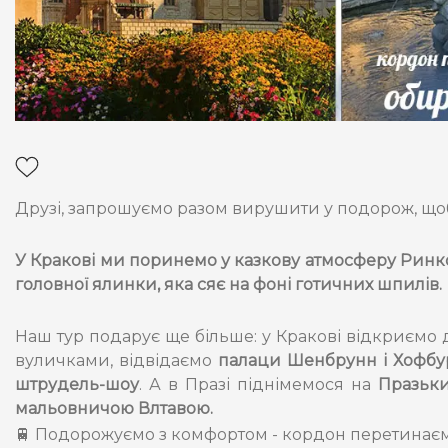
Друзі, запрошуємо разом вирушити у подорож, щ
У Кракові ми поринемо у казкову атмосферу Ринкової
головної ялинки, яка сяє на фоні готичних шпилів.
Наш тур подарує ще більше: у Кракові відкриємо
вуличками, відвідаємо
палаци Шенбрунн і Хофбу
штрудель-шоу
. А в Празі піднімемося на
Празьк
мальовничою Влтавою.
🚆 Подорожуємо з комфортом - кордон перетинаєм