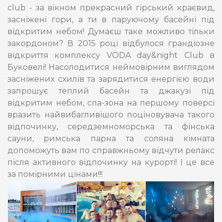
club - за вікном прекрасний гірський краєвид,
засніжені гори, а ти в паруючому басейні під
відкритим небом! Думаєш таке можливо тільки
закордоном? В 2015 році відбулося грандіозне
відкриття комплексу VODA day&night Club в
Буковелі! Насолодитися неймовірним виглядом
засніжених схилів та зарядитися енергією води
запрошує теплий басейн та джакузі під
відкритим небом, спа-зона на першому поверсі
вразить найвибагливішого поціновувача такого
відпочинку, середземноморська та фінська
сауни, римська парна та соляна кімната
допоможуть вам по справжньому відчути релакс
після активного відпочинку на курорті! І це все
за помірними цінами!!!