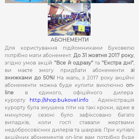
АБОНЕМЕНТИ
Для користування підйомниками Буковелю
потрібно мати абонемент.
До 31 жовтня 2017 року
,
згідно умов акцій
"Все й одразу"
та
"Екстра дні"
,
ви маєте змогу придбати абонементи
зі
знижками до 50%!
На жаль, з 2017 року акційні
абонементи можна буде купити виключно
on
-
line
в єдиного, офіційного дилера
курорту
http://shop.bukovel.info
. Адміністрація
курорту була змушена піти на такі кроки, адже в
минулому сезоні було зафіксовано багато
випадків, коли гості ставали жертвами
недобросовісних дилерів та шахраїв. При купівлі
акційних абонементів on-line вам потрібно буде