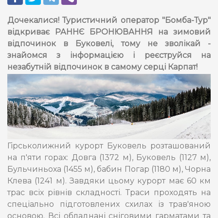
Дочекалися! Туристичний оператор "Бомба-Тур"
відкриває РАННЄ БРОНЮВАННЯ на зимовий
відпочинок в Буковелі, тому не зволікай -
знайомся з інформацією і реєструйся на
незабутній відпочинок в самому серці Карпат!
Гірськолижний курорт Буковель розташований
на п'яти горах: Довга (1372 м), Буковель (1127 м),
Бульчиньоха (1455 м), бабин Погар (1180 м), Чорна
Клева (1241 м). Завдяки цьому курорт має 60 км
трас всіх рівнів складності. Траси проходять на
спеціально підготовлених схилах із трав'яною
основою. Всі обладнані сніговими гарматами та