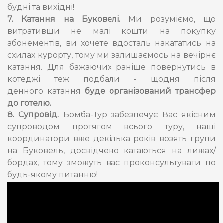
будні та вихідні!
7. Катання на Буковелі.
Ми розуміємо, що
витративши не малі кошти на покупку
абонементів, ви хочете вдосталь накататись на
схилах курорту, тому ми залишаємось на вечірнє
катання. Для бажаючих раніше повернутись в
котеджі теж подбали - щодня після
денного катання
буде організований трансфер
до готелю.
8. Супровід.
Бомба-Тур забезпечує Вас якісним
супроводом протягом всього туру, наші
координатори вже декілька років возять групи
на Буковель, досвідчено катаються на лижах/
бордах, тому зможуть вас проконсультувати по
будь-якому питанню!