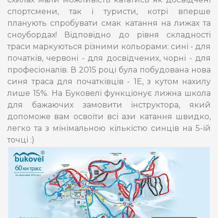
спортсмени, так і туристи, котрі вперше
планують спробувати смак катання на лижах та
сноубордах! Відповідно до рівня складності
траси маркуються різними кольорами: сині - для
початків, червоні - для досвідчених, чорні - для
професіоналів. В 2015 році була побудована нова
синя траса для початківців - 1Е, з кутом нахилу
лише 15%. На Буковелі функціонує лижна школа
для бажаючих замовити інструктора, який
допоможе вам освоїти всі ази катання швидко,
легко та з мінімальною кількістю синців на 5-ій
точці :)