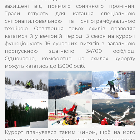
захищені від прямого сонячного проміння.
Траси готують для катання спеціальною
снігонапилювальною та сніготрамбувальною
технікою. Освітлення трьох схилів дозволяє
кататися й у вечірній період. В сезон на курорті
функціонують 16 сучасних витягів з загальною
пропускною здатністю 34700 осіб/год.
Одночасно, комфортно на схилах курорту
можуть кататись до 15000 осіб.
Курорт планувався таким чином, щоб на його
схилах мали можливість кататись як досвідчені