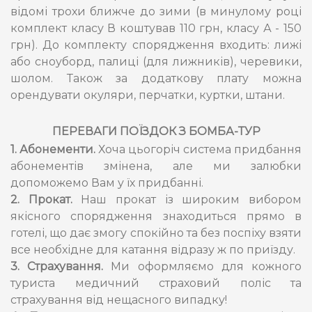
відомі трохи ближче до зими (в минулому році
комплект класу В коштував 110 грн, класу А - 150
грн). До комплекту спорядження входить: лижі
або сноуборд, палиці (для лижників), черевики,
шолом. Також за додаткову плату можна
орендувати окуляри, перчатки, куртки, штани.
ПЕРЕВАГИ ПОЇЗДОК З БОМБА-ТУР
1. Абонементи.
Хоча цьогоріч система придбання
абонементів змінена, але ми залюбки
допоможемо Вам у їх придбанні.
2. Прокат.
Наш прокат із широким вибором
якісного спорядження знаходиться прямо в
готелі, що дає змогу спокійно та без поспіху взяти
все необхідне для катання відразу ж по приїзду.
3. Страхування.
Ми оформляємо для кожного
туриста медичний страховий поліс та
страхування від нещасного випадку!