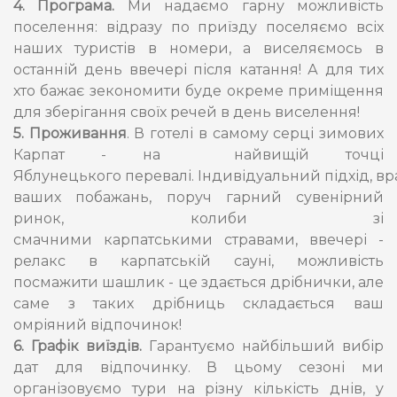
4. Програма.
Ми надаємо гарну можливість
поселення: відразу по приїзду поселяємо всіх
наших туристів в номери, а виселяємось в
останній день ввечері після катання! А для тих
хто бажає зекономити буде окреме приміщення
для зберігання своїх речей в день виселення!
5. Проживання
. В готелі в самому серці зимових
Карпат - на найвищій точці
Яблунецького перевалі. Індивідуальний підхід, в
ваших побажань, поруч гарний сувенірний
ринок, колиби зі
смачними карпатськими стравами, ввечері -
релакс в карпатській сауні, можливість
посмажити шашлик - це здається дрібнички, але
саме з таких дрібниць складається ваш
омріяний відпочинок!
6.
Графік виїздів.
Гарантуємо найбільший вибір
дат для відпочинку. В цьому сезоні ми
організовуємо тури на різну кількість днів, у