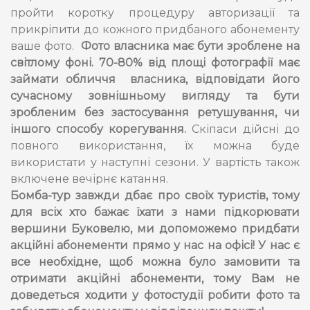
пройти коротку процедуру авторизації та
прикріпити до кожного придбаного абонементу
ваше фото.
Фото власника має бути зроблене на
світлому фоні. 70-80% від площі фотографії має
займати обличчя власника, відповідати його
сучасному зовнішньому вигляду та бути
зробленим без застосування ретушування, чи
іншого способу корегування.
Скіпаси дійсні до
повного використання, їх можна буде
використати у наступні сезони. У вартість також
включене вечірнє катання.
Бомба-тур завжди дбає про своїх туристів, тому
для всіх хто бажає їхати з нами підкорювати
вершини Буковелю, ми допоможемо придбати
акційні абонементи прямо у нас на офісі! У нас є
все необхідне, щоб можна було замовити та
отримати акційні абонементи, тому Вам не
доведеться ходити у фотостудії робити фото та