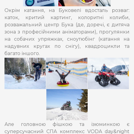
Окрім катання, на Буковелі вдосталь розваг:
каток, критий картинг, колоритні колиби,
розважальний центр Бука (де, доречі, є дитяча
зона з професійними аніматорами), прогулянки
на собачих упряжках, сноутюбінг (катання на
надувних кругах по снігу), квадроцикли та
багато іншого.
Але головною фішкою та ізюминкою є
суперсучасний СПА комплекс VODA day&night