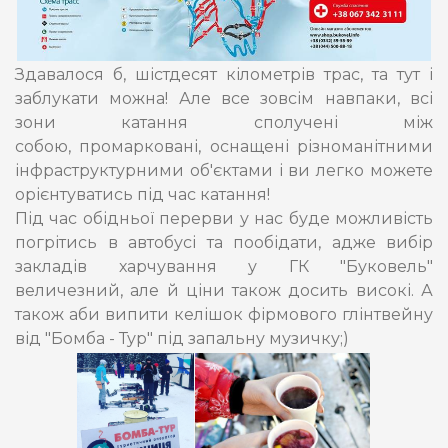
Здавалося б, шістдесят кілометрів трас, та тут і
заблукати можна! Але все зовсім навпаки, всі
зони катання сполучені між
собою, промарковані, оснащені різноманітними
інфраструктурними об'єктами і ви легко можете
орієнтуватись під час катання!
Під час обідньої перерви у нас буде можливість
погрітись в автобусі та пообідати, адже вибір
закладів харчування у ГК "Буковель"
величезний, але й ціни також досить високі. А
також аби випити келішок фірмового глінтвейну
від "Бомба - Тур" під запальну музичку;)