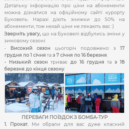
Детальну інформацію про ціни на абонементи
можна дізнатися на офіційному сайті курорту
Буковель. Наразі діють знижки до 50% на
абонементи, тож нехай ціни не лякають вас :)
Зверніть увагу,
що на Буковелі відбулись зміни у
зимовому сезоні:
-
Високий сезон
цьогоріч подовжено: з
17
грудня по 1 січня
та
з 7 січня по 16 березня
.
- Низький сезон
триває
до 16 грудня
та
з 18
березня до кінця сезону
.
ПЕРЕВАГИ ПОЇЗДОК З БОМБА-ТУР
1. Прокат.
Ми обрали для вас дуже класний