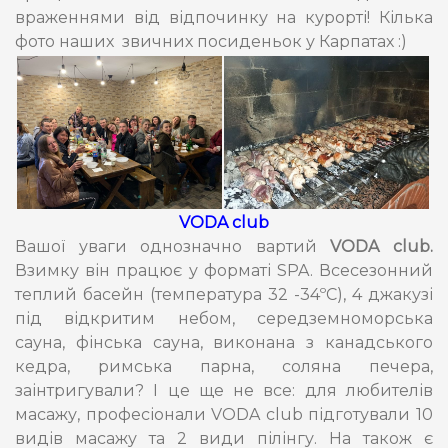
враженнями від відпочинку на курорті! Кілька
фото наших звичних посиденьок у Карпатах :)
VODA club
Вашої уваги однозначно вартий
VODA club.
Взимку він працює у форматі SPA. Всесезонний
теплий басейн (температура 32 -34ºC), 4 джакузі
під відкритим небом, середземноморська
сауна, фінська сауна, виконана з канадського
кедра, римська парна, соляна печера,
заінтригували? І це ще не все: для любителів
масажу, професіонали VODA club підготували 10
видів масажу та 2 види пілінгу. На також є