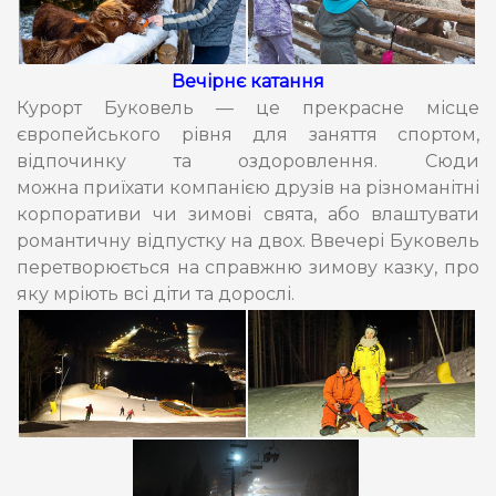
Вечірнє катання
Курорт Буковель — це прекрасне місце
європейського рівня для заняття спортом,
відпочинку та оздоровлення. Сюди
можна приїхати компанією друзів на різноманітні
корпоративи чи зимові свята, або влаштувати
романтичну відпустку на двох. Ввечері Буковель
перетворюється на справжню зимову казку, про
яку мріють всі діти та дорослі.