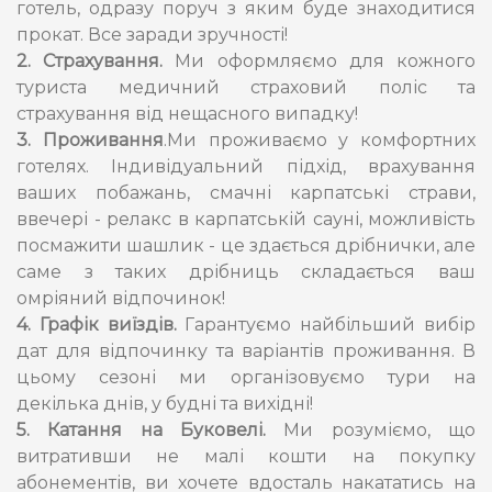
готель, одразу поруч з яким буде знаходитися
прокат. Все заради зручності!
2. Страхування.
Ми оформляємо для кожного
туриста медичний страховий поліс та
страхування від нещасного випадку!
3. Проживання
.Ми проживаємо у комфортних
готелях. Індивідуальний підхід, врахування
ваших побажань, смачні карпатські страви,
ввечері - релакс в карпатській сауні, можливість
посмажити шашлик - це здається дрібнички, але
саме з таких дрібниць складається ваш
омріяний відпочинок!
4.
Графік виїздів.
Гарантуємо найбільший вибір
дат для відпочинку та варіантів проживання. В
цьому сезоні ми організовуємо тури на
декілька днів, у будні та вихідні!
5. Катання на Буковелі.
Ми розуміємо, що
витративши не малі кошти на покупку
абонементів, ви хочете вдосталь накататись на