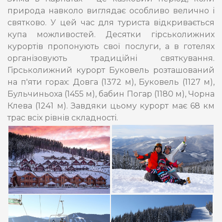
природа навколо виглядає особливо велично і
святково. У цей час для туриста відкривається
купа можливостей. Десятки гірськолижних
курортів пропонують свої послуги, а в готелях
організовують традиційні святкування.
Гірськолижний курорт Буковель розташований
на п'яти горах: Довга (1372 м), Буковель (1127 м),
Бульчиньоха (1455 м), бабин Погар (1180 м), Чорна
Клева (1241 м). Завдяки цьому курорт має 68 км
трас всіх рівнів складності.