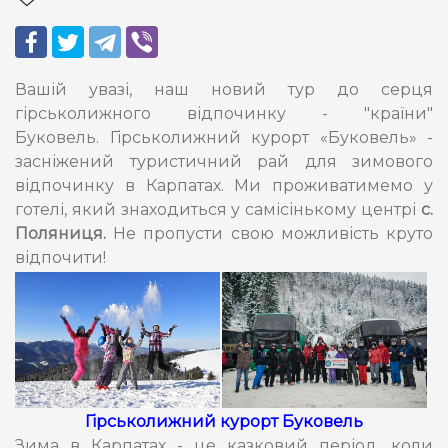
Вашій увазі, наш новий тур до серця
гірськолижного відпочинку - "країни"
Буковель. Гірськолижний курорт «Буковель» -
засніжений туристичний рай для зимового
відпочинку в Карпатах. Ми проживатимемо у
готелі, який знаходиться у самісінькому центрі
с.
Поляниця.
Не пропусти свою можливість круто
відпочити!
Гірськолижний курорт Буковель
Зима в Карпатах - це казковий період, коли