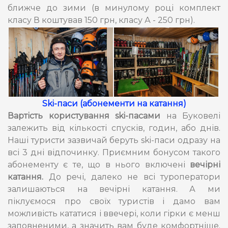
ближче до зими (в минулому році комплект
класу В коштував 150 грн, класу А - 250 грн).
Ski-паси (абонементи на катання)
Вартість користування ski-пасами
на Буковелі
залежить від кількості спусків, годин, або днів.
Наші туристи зазвичай беруть ski-паси одразу на
всі 3 дні відпочинку. Приємним бонусом такого
абонементу є те, що в нього включені
вечірні
катання.
До речі, далеко не всі туроператори
залишаються на вечірні катання. А ми
піклуємося про своїх туристів і дамо вам
можливість кататися і ввечері, коли гірки є менш
заповненими, а значить вам буде комфортніше.