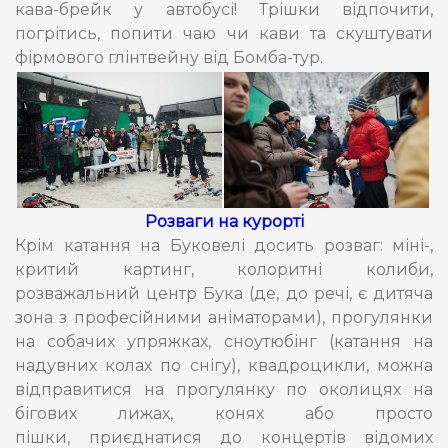
кава-брейк у автобусі! Трішки відпочити,
погрітись, попити чаю чи кави та скуштувати
фірмового глінтвейну від Бомба-тур.
Розваги на курорті
Крім катання на Буковелі досить розваг: міні-,
критий картинг, колоритні колиби,
розважальний центр Бука (де, до речі, є дитяча
зона з професійними аніматорами), прогулянки
на собачих упряжках, сноутюбінг (катання на
надувних колах по снігу), квадроцикли, можна
відправитися на прогулянку по околицях на
бігових лижах, конях або просто
пішки, приєднатися до концертів відомих