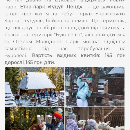
парк.
Етно-парк «Гуцул Ленд»
– це захопливі
історії про життя та побут горян Українських
Карпат: гуцулів, бойків та лемків. Це територія,
що поєднує в собі різні площадки відпочинку та
розваг на території "Буковелю", яка знаходиться
за Озером Молодості. Парк можна відвідати
самостійно під час перебування на
Буковелі.
Вартість вхідних квитків: 195 грн
дорослі, 145 грн діти.