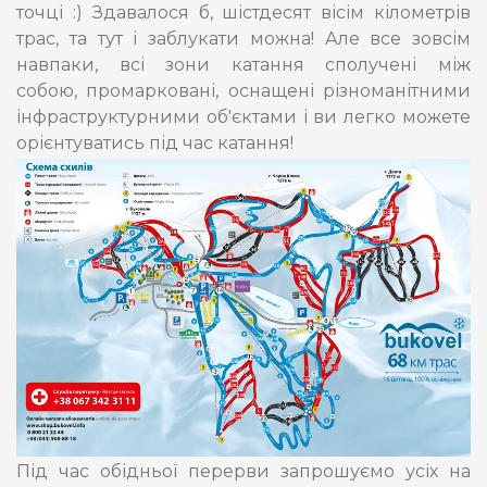
точці :) Здавалося б, шістдесят вісім кілометрів
трас, та тут і заблукати можна! Але все зовсім
навпаки, всі зони катання сполучені між
собою, промарковані, оснащені різноманітними
інфраструктурними об'єктами і ви легко можете
орієнтуватись під час катання!
Під час обідньої перерви запрошуємо усіх на