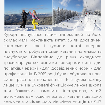
Курорт планувався таким чином, щоб на його
схилах мали можливість кататись як досвідчені
спортсмени, так і туристи, котрі вперше
планують спробувати смак катання на лижах та
сноубордах! Відповідно до рівня складності
траси маркуються різними кольорами: сині - для
початків, червоні - для досвідчених, чорні - для
професіоналів. В 2015 році була побудована нова
синя траса для початківців - 1Е, з кутом нахилу
лише 15%. На Буковелі функціонує лижна школа
для бажаючих замовити інструктора, який
допоможе вам освоїти всі ази катання швидко,
легко та з мінімальною кількістю синців на 5-ій