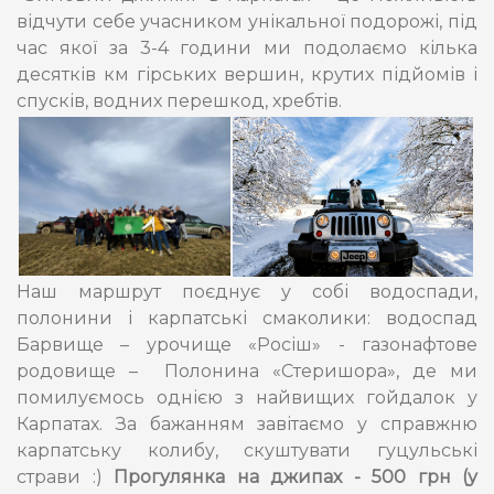
відчути себе учасником унікальної подорожі, під
час якої за 3-4 години ми подолаємо кілька
десятків км гірських вершин, крутих підйомів і
спусків, водних перешкод, хребтів.
Наш маршрут поєднує у собі водоспади,
полонини і карпатські смаколики: водоспад
Барвище – урочище «Росіш» - газонафтове
родовище – Полонина «Стеришора», де ми
помилуємось однією з найвищих гойдалок у
Карпатах. За бажанням завітаємо у справжню
карпатську колибу, скуштувати гуцульські
страви :)
Прогулянка на джипах - 500 грн (у