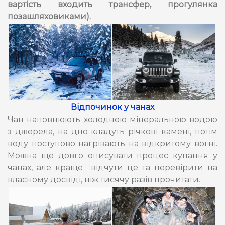
вартість входить трансфер, прогулянка
позашляховиками).
Відпочинок у чанах
Чан наповнюють холодною мінеральною водою
з джерела, на дно кладуть річкові камені, потім
воду поступово нагрівають на відкритому вогні.
Можна ще довго описувати процес купання у
чанах, але краще відчути це та перевірити на
власному досвіді, ніж тисячу разів прочитати.