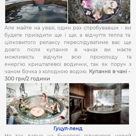
Але майте на увазі, один раз спробувавши - ви
будете приїздити ще і ще, а відчуття тепла та
цілковитого релаксу переслідуватиме вас ще
довго: після купання в чанах ви маєте
можливість відчути всю прохолоду та
енергію кришталевої водички, так як поруч з
чаном бочка з холодною водою.
Купання в чані -
300 грн/2 години
Гуцул-ленд
Не так давно на Буковелі відкрився новий