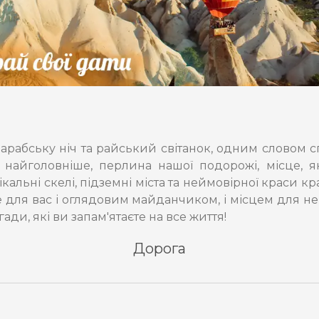
у арабську ніч та райський світанок, одним словом 
 і найголовніше, перлина нашої подорожі, місце,
кальні скелі, підземні міста та неймовірної краси 
е для вас і оглядовим майданчиком, і місцем для неп
ди, які ви запам'ятаєте на все життя!
Дорога