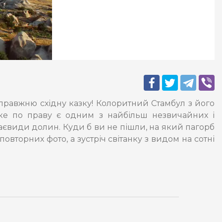
справжню східну казку! Колоритний Стамбул з його
 яке по праву є одним з найбільш незвичайних і
краєвиди долин. Куди б ви не пішли, на який пагорб
овторних фото, а зустріч світанку з видом на сотні