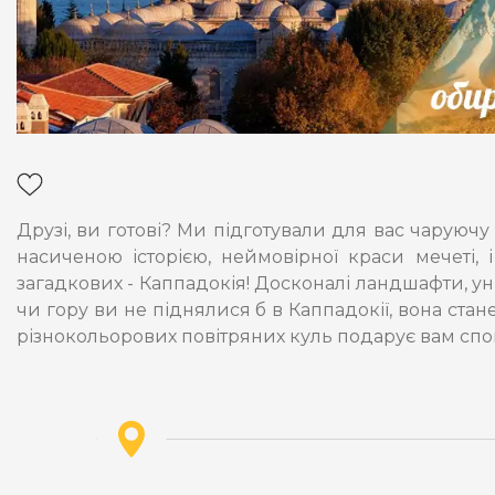
Друзі, ви готові? Ми підготували для вас чаруюч
насиченою історією, неймовірної краси мечеті,
загадкових - Каппадокія! Досконалі ландшафти, уні
чи гору ви не піднялися б в Каппадокії, вона стан
різнокольорових повітряних куль подарує вам спога