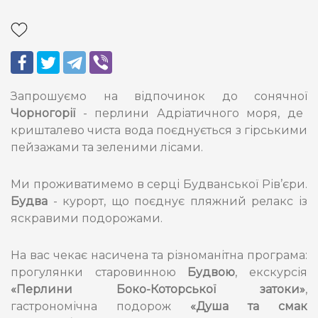
Запрошуємо на відпочинок до сонячної
Чорногорії
- перлини Адріатичного моря, де
кришталево чиста вода поєднується з гірськими
пейзажами та зеленими лісами.
Ми проживатимемо в серці Будванської Рів’єри.
Будва
- курорт, що поєднує пляжний релакс із
яскравими подорожами.
На вас чекає насичена та різноманітна програма:
прогулянки старовинною
Будвою
, екскурсія
«Перлини Боко-Которської затоки»
,
гастрономічна подорож
«Душа та смак