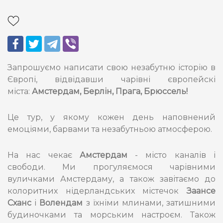
Запрошуємо написати свою незабутню історію в
Європі, відвідавши чарівні європейскі
міста:
Амстердам, Берлін, Прага, Брюссель!
Це тур, у якому кожен день наповнений
емоціями, барвами та незабутньою атмосферою.
На нас чекає
Амстердам
- місто каналів і
свободи. Ми прогуляємося чарівними
вуличками Амстердаму, а також завітаємо до
колоритних нідерландських містечок
Заансе
Сханс
і
Волендам
з їхніми млинами, затишними
будиночками та морським настроєм. Також