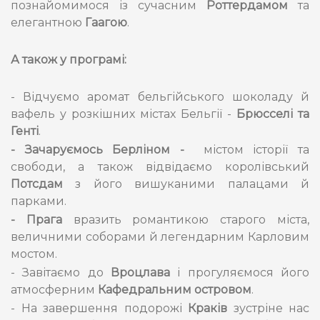
познайомимося із сучасним
Роттердамом
та
елегантною
Гаагою
.
А також у програмі:
- Відчуємо аромат бельгійського шоколаду й
вафель у розкішних містах Бельгії -
Брюсселі та
Генті
.
- Зачаруємось Берліном -
містом історії та
свободи, а також відвідаємо королівський
Потсдам
з його вишуканими палацами й
парками.
- Прага
вразить романтикою старого міста,
величними соборами й легендарним Карловим
мостом.
- Завітаємо до
Вроцлава
і прогуляємося його
атмосферним
Кафедральним островом
.
- На завершення подорожі
Краків
зустріне нас