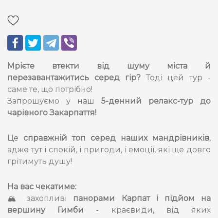
Мрієте втекти від шуму міста й
перезавантажитись серед гір?
Тоді цей тур -
саме те, що потрібно!
Запрошуємо у наш
5-денний релакс-тур до
чарівного Закарпаття!
Це
справжній топ серед наших мандрівників
,
адже тут і спокій, і пригоди, і емоції, які ще довго
грітимуть душу!
На вас чекатиме:
🏔 захопливі
панорами Карпат і підйом на
вершину Гимби
- краєвиди, від яких