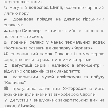
перехоплює подих;
💦 могутній
водоспад Шипіт,
особливо чарівний
у літню пору;
🚙 драйвова
поїздка на джипах
гірськими
стежками;
🌊
озеро Синевир -
містичне, глибоке і сповнене
легенд місце сили;
♨️ повний
релакс у чанах, термальних водах
«Косино»
та розваги в
аквапарку «Карпатія»
;
🏰 старовинний
замок Паланок
із атмосферою
середньовіччя та романтичними історіями;
🧀
дегустації сирів і наливок в етно-центрі
-
відчуємо справжній смак Закарпаття;
🏡 колоритний
музей архітектури та побуту
"Колочава"
;
🏙 прогулянка затишним
Ужгородом
із його
вузькими вуличками та атмосферою Європи;
🍷 дегустація вишуканих закарпатських вин на
заводі «Чизай»
;