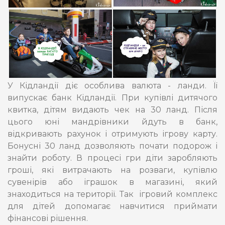
У Кідландії діє особлива валюта - ланди. Її
випускає банк Кідландії. При купівлі дитячого
квитка, дітям видають чек на 30 ланд. Після
цього юні мандрівники йдуть в банк,
відкривають рахунок і отримують ігрову карту.
Бонусні 30 ланд дозволяють почати подорож і
знайти роботу. В процесі гри діти заробляють
гроші, які витрачають на розваги, купівлю
сувенірів або іграшок в магазині, який
знаходиться на території. Так ігровий комплекс
для дітей допомагає навчитися приймати
фінансові рішення.