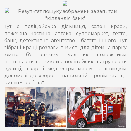
Тут є поліцейська дільниця, салон краси,
пожежна частина, аптека, супермаркет, театр,
банк, детективне агентство і багато іншого. Тут
зібрані кращі розваги в Києві для дітей. У парку
життя б'є ключем: маленькі пожежники
поспішають на виклик, поліцейські патрулюють
вулиці, лікарі і медсестри мчать на швидкій
допомозі до хворого, на кожній ігровій станції
кипить "робота".