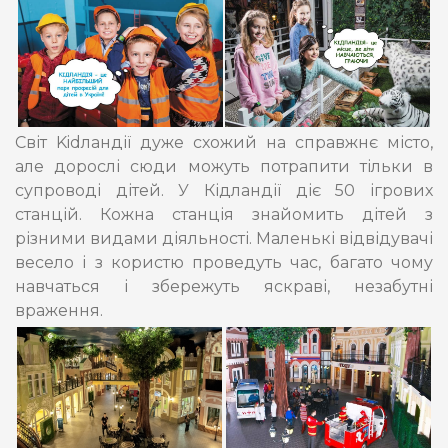
Cвіт Kidландії дуже схожий на справжнє місто,
але дорослі сюди можуть потрапити тільки в
супроводі дітей. У Кідландії діє 50 ігрових
станцій. Кожна станція знайомить дітей з
різними видами діяльності. Маленькі відвідувачі
весело і з користю проведуть час, багато чому
навчаться і збережуть яскраві, незабутні
враження.