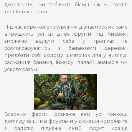
дозрівають... Ви побачите більш ніж 50 сортів
тропічних рослин.
Під час короткої екскурсії ми дізнаємось як саме
вирощують усі ці диво фруrти під Києвом,
зможемо відчути себе у тропіках та
сфотографуватись з банановим деревом,
придбати собі додому шматочок літа у вигляді
саджанців бананів, інжиру, папайї, ананасів чи
усього разом.
Власник ферми розкаже нам усі тонкощі
догляду за цими фруктами у домашніх умовах та
з радістю підкаже який фрукт краще