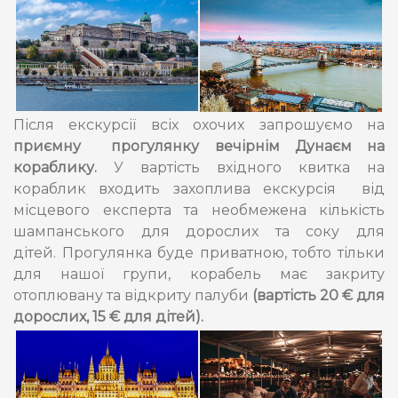
Після екскурсії всіх охочих запрошуємо на
приємну прогулянку вечірнім Дунаєм на
кораблику.
У вартість вхідного квитка на
кораблик входить захоплива екскурсія від
місцевого експерта та необмежена кількість
шампанського для дорослих та соку для
дітей. Прогулянка буде приватною, тобто тільки
для нашої групи, корабель має закриту
отоплювану та відкриту палуби
(вартість 20 € для
дорослих, 15 € для дітей).