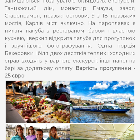
залишаються поза увагою оглядових екскурсій:
Танцюючий дім, монастир Емаузи, завод
Старопрамен, празькі острови, 9 з 18 празьких
мостів, Карлів міст включно. На пароплавах є
нижня палуба з рестораном, баром і власною
кухнею, і верхня відкрита палуба для прогулянок
і зручнішого фотографування. Одна порція
Бехеровки і біля двох десятків теплих і холодних
страв входять у вартість екскурсії, інші напої на
барі за додаткову оплату.
Вартість прогулянки -
25 євро.