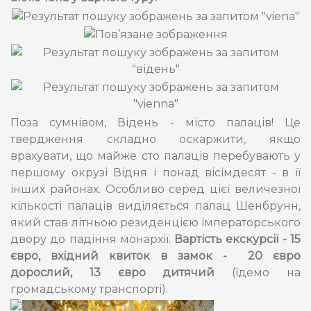
Поза сумнівом, Відень - місто палаців! Це
твердження складно оскаржити, якщо
врахувати, що майже сто палаців перебувають у
першому окрузі Відня і понад вісімдесят - в її
інших районах. Особливо серед цієї величезної
кількості палаців виділяється палац Шенбрунн,
який став літньою резиденцією імператорського
двору до падіння монархії.
Вартість екскурсії - 15
євро, вхідний квиток в замок - 20 євро
дорослий, 13 євро дитячий
(їдемо на
громадському транспорті).