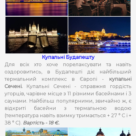
Купальні Будапешту
Для всіх хто хоче порелаксувати та навіть
оздоровитись, в Будапешті діє найбільший
термальний комплекс в Європі -
купальні
Сечені.
Купальні Сечені - справжня гордість
угорців, чарівне місце з 11 різними басейнами і 3
саунами. Найбільш популярними, звичайно ж, є
відкриті басейни з термальною водою
(температура навіть взимку тримається + 27 ° С і +
38 ° С).
Вартість - 18 €.