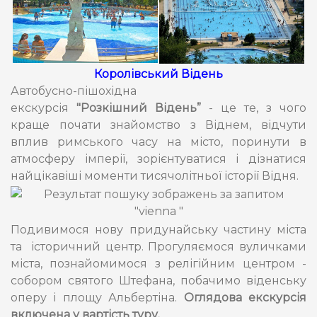
Королівський Відень
Автобусно-пішохідна
екскурсія
"Розкішний Відень”
- це те, з чого
краще почати знайомство з Віднем, відчути
вплив римського часу на місто, поринути в
атмосферу імперії, зорієнтуватися і дізнатися
найцікавіші моменти тисячолітньої історії Відня.
Подивимося нову придунайську частину міста
та історичний центр. Прогуляємося вуличками
міста, познайомимося з релігійним центром -
собором святого Штефана, побачимо віденську
оперу і площу Альбертіна.
Оглядова екскурсія
включена у вартість туру.