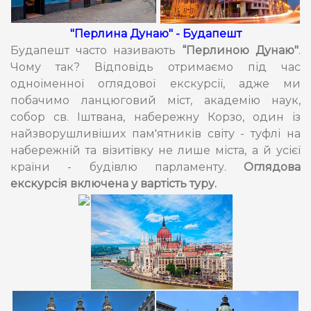
"Перлина Дунаю" - Будапешт
Будапешт часто називають
“Перлиною Дунаю"
.
Чому так? Відповідь отримаємо під час
одноіменної оглядової екскурсії, адже ми
побачимо ланцюговий міст, академію наук,
собор св. Іштвана, набережну Корзо, один із
найзворушливіших пам'ятників світу - туфлі на
набережній та візитівку не лише міста, а й усієї
країни - будівлю парламенту.
Оглядова
екскурсія включена у вартість туру.