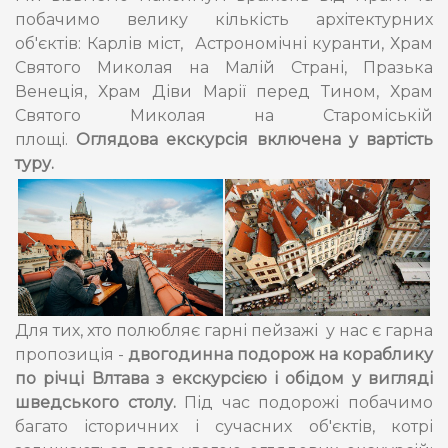
побачимо велику кількість архітектурних
об'єктів: Карлів міст, Астрономічні куранти, Храм
Святого Миколая на Малій Страні, Празька
Венеція, Храм Діви Марії перед Тином, Храм
Святого Миколая на Староміській
площі.
Оглядова екскурсія включена у вартість
туру.
Для тих, хто полюбляє гарні пейзажі у нас є гарна
пропозиція -
двогодинна подорож на кораблику
по річці Влтава з екскурсією і обідом у вигляді
шведського столу.
Під час подорожі побачимо
багато історичних і сучасних об'єктів, котрі