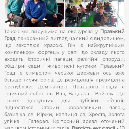
Також ми вирушимо на екскурсію у
Празький
Град
, панорамний вигляд на який є видовищем,
що захоплює красою. Він є найкрупнішим
комплексом фортець у світі, до складу якого
входять історичні палаци, релігійні споруди,
обширні сади і живописні куточки. Празький
Град є символом чеської держави ось вже
більше тисячі років; це резиденція президента
республіки. Домінантою Празького граду є
готичний собор св. Віта, Вацлава і Войтеха. До
інших доступних для публіки об'єктів
відносяться Старий королівський палац,
базиліка св. Йіржи, каплиця св. Хреста, Золота
улічка і Галерея. Кріпосний ареал оточений
масивом історичних садів.
Вартість екскурсії - 10