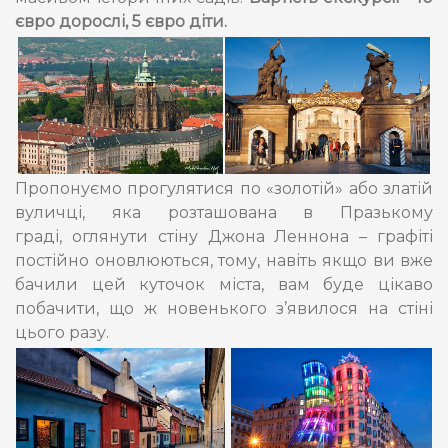
євро дорослі, 5 євро діти.
Пропонуємо прогулятися по «золотій» або златій
вуличці, яка розташована в Празькому
граді, оглянути стіну Джона Леннона – графіті
постійно оновлюються, тому, навіть якщо ви вже
бачили цей куточок міста, вам буде цікаво
побачити, що ж новенького з’явилося на стіні
цього разу.