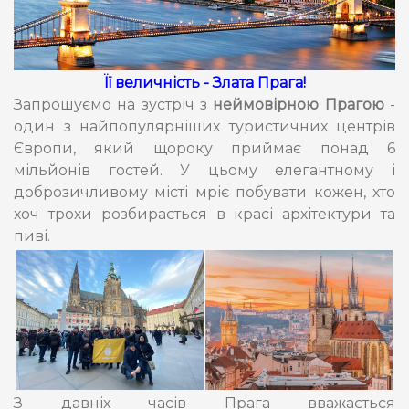
Її величність - Злата Прага!
Запрошуємо на зустріч з
неймовірною Прагою
-
один з найпопулярніших туристичних центрів
Європи, який щороку приймає понад 6
мільйонів гостей. У цьому елегантному і
доброзичливому місті мріє побувати кожен, хто
хоч трохи розбирається в красі архітектури та
пиві.
З давніх часів Прага вважається