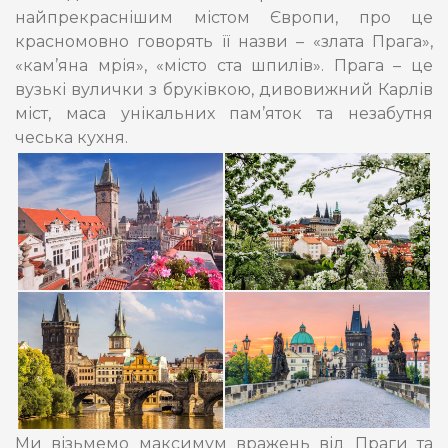
найпрекраснішим містом Європи, про це
красномовно говорять її назви – «злата Прага»,
«кам’яна мрія», «місто ста шпилів». Прага – це
вузькі вулички з бруківкою, дивовижний Карлів
міст, маса унікальних пам’яток та незабутня
чеська кухня.
Ми візьмемо максимум вражень від Праги та