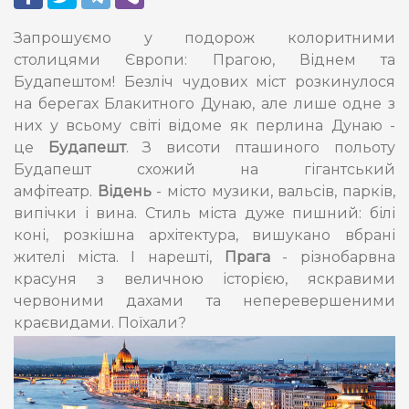
Запрошуємо у подорож колоритними
столицями Європи: Прагою, Віднем та
Будапештом! Безліч чудових міст розкинулося
на берегах Блакитного Дунаю, але лише одне з
них у всьому світі відоме як перлина Дунаю -
це
Будапешт
. З висоти пташиного польоту
Будапешт схожий на гігантський
амфітеатр.
Відень
- місто музики, вальсів, парків,
випічки і вина. Стиль міста дуже пишний: білі
коні, розкішна архітектура, вишукано вбрані
жителі міста. І нарешті,
Прага
- різнобарвна
красуня з величною історією, яскравими
червоними дахами та неперевершеними
краєвидами. Поїхали?