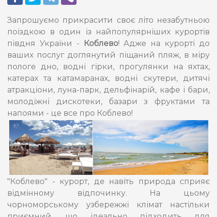
Запрошуємо прикрасити своє літо незабутньою
поїздкою в один із найпопулярніших курортів
півдня України -
Коблево
! Адже на курорті до
ваших послуг доглянутий піщаний пляж, в міру
пологе дно, водні гірки, прогулянки на яхтах,
катерах та катамаранах, водні скутери, дитячі
атракціони, луна-парк, дельфінарій, кафе і бари,
молодіжні дискотеки, базари з фруктами та
напоями - це все про Коблево!
"Коблево" - курорт, де навіть природа сприяє
відмінному відпочинку. На цьому
чорноморському узбережжі клімат настільки
приємний, що ідеально підходить для