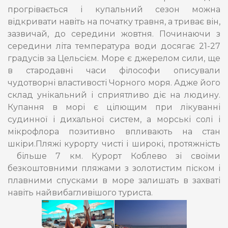
прогрівається і купальний сезон можна
відкривати навіть на початку травня, а триває він,
зазвичай, до середини жовтня. Починаючи з
середини літа температура води досягає 21-27
градусів за Цельсієм. Море є джерелом сили, ще
в стародавні часи філософи описували
чудотворні властивості Чорного моря. Адже його
склад унікальний і сприятливо діє на людину.
Купання в морі є цілющим при лікуванні
судинної і дихальної систем, а морські солі і
мікрофлора позитивно впливають на стан
шкіри.Пляжі курорту чисті і широкі, протяжність
більше 7 км. Курорт Коблево зі своїми
безкоштовними пляжами з золотистим піском і
плавними спусками в море залишать в захваті
навіть найвибагливішого туриста.