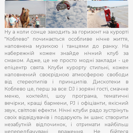
Ну а коли сонце заходить за горизонт на курорті
"Коблево" починається особливе нічне життя,
наповнена музикою і танцями до ранку. На
набережній кожен знайде нічний клуб за
смаком. Адже, це не просто модні заклади - це
епіцентр свята. Клуби курорту стильні, кожен
наповнений своєрідною атмосферою свободи
від стереотипів і принципів. Дискотеки в
Коблево це, перш за все: DJ і зоряні гості, смачне
меню, коктейлі, шоу програма, тематичні
вечірки, кращі бармени, PJ і офіціанти, якісний
звук, світлові ефекти. Нічні клуби радо зустрінуть
своїх відвідувачів і подарують їм шанс створити
незабутній відпочинок, і отримати найбільш
непередбачувані враження. Не бійтеся