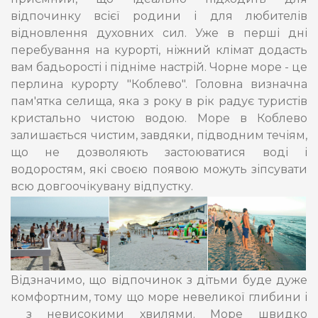
відпочинку всієї родини і для любителів
відновлення духовних сил. Уже в перші дні
перебування на курорті, ніжний клімат додасть
вам бадьорості і підніме настрій. Чорне море - це
перлина курорту "Коблево". Головна визначна
пам'ятка селища, яка з року в рік радує туристів
кристально чистою водою. Море в Коблево
залишається чистим, завдяки, підводним течіям,
що не дозволяють застоюватися воді і
водоростям, які своєю появою можуть зіпсувати
всю довгоочікувану відпустку.
Відзначимо, що відпочинок з дітьми буде дуже
комфортним, тому що море невеликої глибини і
з невисокими хвилями. Море швидко