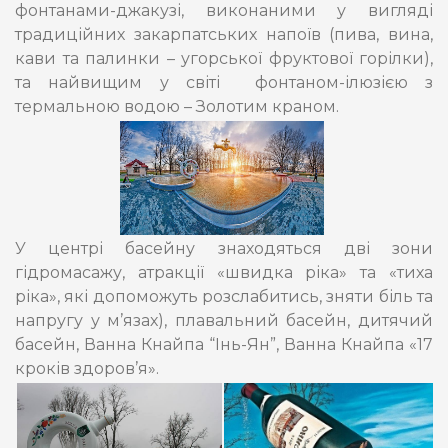
фонтанами-джакузі, виконаними у вигляді
традиційних закарпатських напоїв (пива, вина,
кави та палинки – угорської фруктової горілки),
та найвищим у світі фонтаном-ілюзією з
термальною водою – Золотим краном.
У центрі басейну знаходяться дві зони
гідромасажу, атракції «швидка ріка» та «тиха
ріка», які допоможуть розслабитись, зняти біль та
напругу у м’язах), плавальний басейн, дитячий
басейн, Ванна Кнайпа “Інь-Ян”, Ванна Кнайпа «17
кроків здоров’я».