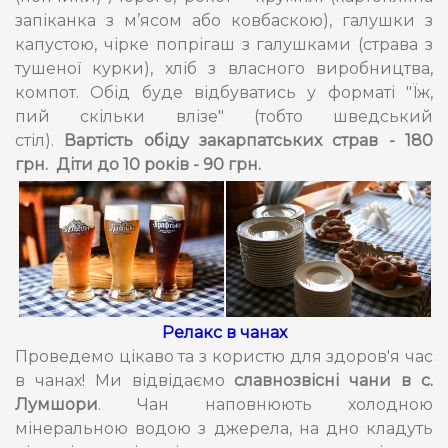
запіканка з м’ясом або ковбаскою), галушки з
капустою, чірке попрігаш з галушками (страва з
тушеної курки), хліб з власного виробництва,
компот. Обід буде відбуватись у форматі "Їж,
пий скільки влізе" (тобто шведський
стіл).
Вартість обіду закарпатських страв - 180
грн. Діти до 10 років - 90 грн.
Релакс в чанах
Проведемо цікаво та з користю для здоров'я час
в чанах! Ми відвідаємо
славнозвісні чани в с.
Лумшори
. Чан наповнюють холодною
мінеральною водою з джерела, на дно кладуть