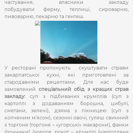
частування, власники закладу
побудували ферму, теплиці, сироварню,
пивоварню, пекарню та гентеш.
У ресторані пропонують скуштувати страви
закарпатської кухні, які приготовлені за
стародавніми рецептами. Для нас буде
замовлений
спеціальний обід з кращих страв
закладу:
суп з підбиваних крумплів (суп з
картоплі з додаванням борошна, цибулі,
сметани, зелені), дзяма з пікницею (суп з
копченим м’ясом), сезонні овочі, гуляш свинний
з торгоня (торгоня – «угорські» макарони), фанки
(пончики) /чороге, рокот – крумплі (картопляна