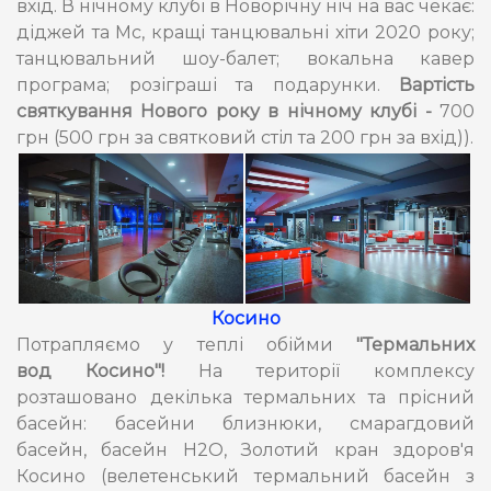
вхід. В нічному клубі в Новорічну ніч на вас чекає:
діджей та Мс, кращі танцювальні хіти 2020 року;
танцювальний шоу-балет; вокальна кавер
програма; розіграші та подарунки.
Вартість
святкування Нового року в нічному клубі -
700
грн (500 грн за святковий стіл та 200 грн за вхід)).
Косино
Потрапляємо у теплі обійми
"Термальних
вод Косино"!
На території комплексу
розташовано декілька термальних та прісний
басейн: басейни близнюки, смарагдовий
басейн, басейн Н2О, Золотий кран здоров'я
Косино (велетенський термальний басейн з