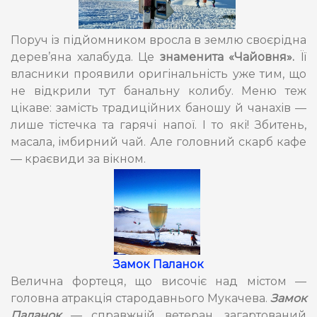
Поруч із підйомником вросла в землю своєрідна
дерев’яна халабуда. Це
знаменита «Чайовня».
Її
власники проявили оригінальність уже тим, що
не відкрили тут банальну колибу. Меню теж
цікаве: замість традиційних баношу й чанахів —
лише тістечка та гарячі напої. І то які! Збитень,
масала, імбирний чай. Але головний скарб кафе
— краєвиди за вікном.
Замок Паланок
Велична фортеця, що височіє над містом —
головна атракція стародавнього Мукачева.
Замок
Паланок
— справжній ветеран, загартований