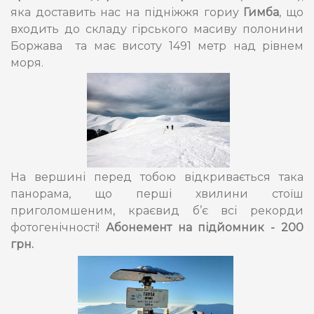
яка доставить нас на підніжжя гориу
Гимба
, що
входить до складу гірського масиву полонини
Боржава та має висоту 1491 метр над рівнем
моря.
На вершині перед тобою відкривається така
панорама, що перші хвилини стоїш
приголомшеним, краєвид б’є всі рекорди
фотогенічності!
Абонемент на підйомник - 200
грн.