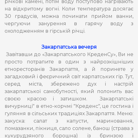
річкові камені, потім воду поступово нагрівають
на відкритому вогні. Коли температура досягає
30 градусів, можна починати прийом ванни,
чергуючи занурення в гарячу воду з
охолодженням в гірській річці.
Закарпатська вечеря
Завітавши до «Закарпатського КреденСу», Ви не
просто потрапите в один з найрозкішніших
етноресторанів Закарпаття, а й поринете у
загадковий і феєричний світ карпатських гір. Тут,
серед міста, збережено дух і настрій
закарпатської самобутності, який полонить вас
своєю красою і затишком. Закарпатські
вичурниці" в етно-корчмі "Креденс", це гостина і
гуляння в сільських традиціях Закарпаття. Меню:
закуска: салат з капусти, мариновання,
помазанки, пікниця, сало солене, банош (страва з
кукурудзяного борошна) із бринзою і