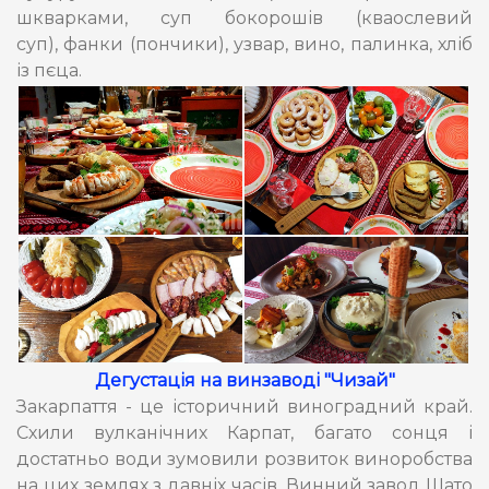
шкварками, суп бокорошів (кваослевий
суп), фанки (пончики), узвар, вино, палинка, хліб
із пєца.
Дегустація на винзаводі "Чизай"
Закарпаття - це історичний виноградний край.
Схили вулканічних Карпат, багато сонця і
достатньо води зумовили розвиток виноробства
на цих землях з давніх часів. Винний завод Шато