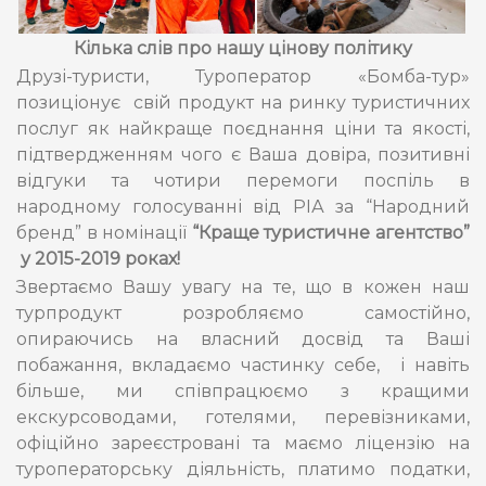
Кілька слів про нашу цінову політику
Друзі-туристи, Туроператор «Бомба-тур»
позиціонує свій продукт на ринку туристичних
послуг як найкраще поєднання ціни та якості,
підтвердженням чого є Ваша довіра, позитивні
відгуки та чотири перемоги поспіль в
народному голосуванні від РІА за “Народний
бренд” в номінації
“Краще туристичне агентство”
у 2015-2019 роках!
Звертаємо Вашу увагу на те, що в кожен наш
турпродукт розробляємо самостійно,
опираючись на власний досвід та Ваші
побажання, вкладаємо частинку себе, і навіть
більше, ми співпрацюємо з кращими
екскурсоводами, готелями, перевізниками,
офіційно зареєстровані та маємо ліцензію на
туроператорську діяльність, платимо податки,