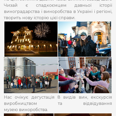
Чизай є спадкоємцем давньої історії
виноградарства і виноробства в Україні і регіоні,
творить нову історію цієї справи.
Нас очікує дегустація 8 видів вин, екскурсія
виробництвом та відвідування
музею виноробства.