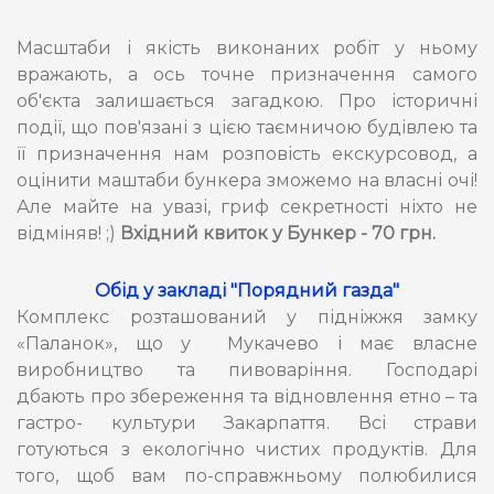
Масштаби і якість виконаних робіт у ньому
вражають, а ось точне призначення самого
об'єкта залишається загадкою. Про історичні
події, що пов'язані з цією таємничою будівлею та
її призначення нам розповість екскурсовод, а
оцінити маштаби бункера зможемо на власні очі!
Але майте на увазі, гриф секретності ніхто не
відміняв! ;)
Вхідний квиток у Бункер - 70 грн.
Обід у закладі "Порядний газда"
Комплекс розташований у підніжжя замку
«Паланок», що у Мукачево і має власне
виробництво та пивоваріння. Господарі
дбають про збереження та відновлення етно – та
гастро- культури Закарпаття. Всі страви
готуються з екологічно чистих продуктів. Для
того, щоб вам по-справжньому полюбилися