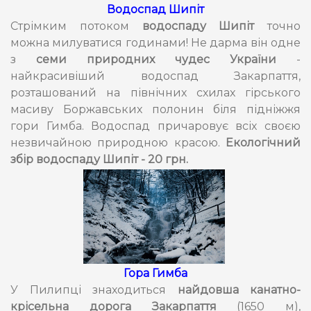
Водоспад Шипіт
Стрімким потоком
водоспаду Шипіт
точно
можна милуватися годинами! Не дарма він
одне
з
семи природних чудес України
-
найкрасивіший водоспад Закарпаття,
розташований на північних схилах гірського
масиву Боржавських полонин біля підніжжя
гори Гимба. Водоспад причаровує всіх своєю
незвичайною природною красою.
Екологічний
збір водоспаду Шипіт - 20 грн.
Гора Гимба
У Пилипці знаходиться
найдовша канатно-
крісельна дорога Закарпаття
(1650 м),