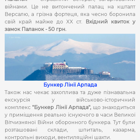
війнами. Це не витончений палац на кшталт
Версалю, а грізна фортеця, яка чесно боронила
свій край майже до XX ст.
Вхідний квиток у
замок Паланок - 50 грн.
Бункер Лінії Арпада
Також нас чекає захоплива та дуже пізнавальна
екскурсія у військово-історичний
комплекс
"Бункер Лінії Арпада",
що знаходиться
у приміщення реально існуючого в часи Великої
Вітчизняної Війни оборонного бункера. Тут були
розташовані склади, шпиталь, казарма,
контрольні виходи, вентиляційні шахти.