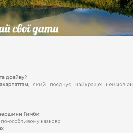
 та драйву
?
акарпаттям
, який поєднує найкраще: неймовірн
з вершини Гимби
;
 по-особливому казково;
ах
;