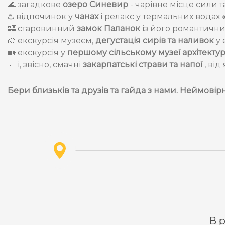
🌊 загадкове
озеро Синевир
- чарівне місце сили т
♨️ відпочинок у
чанах
і релакс у термальних водах
🏰 старовинний
замок Паланок
із його романтичн
🧀 екскурсія музеєм,
дегустація сирів та наливок
у 
🏡 екскурсія у
першому сільському музеї архітектур
🍲 і, звісно, смачні
закарпатські страви та напої
, ві
Бери близьків та друзів та гайда з нами. Неймовірні
В р