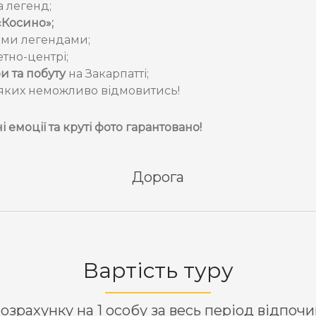
а легенд;
«Косино»;
ими легендами;
етно-центрі;
и та побуту
на Закарпатті;
д яких неможливо відмовитись!
 емоції та круті фото гарантовано!
Дорога
Вартість туру
озрахунку на 1 особу за весь період відпоч