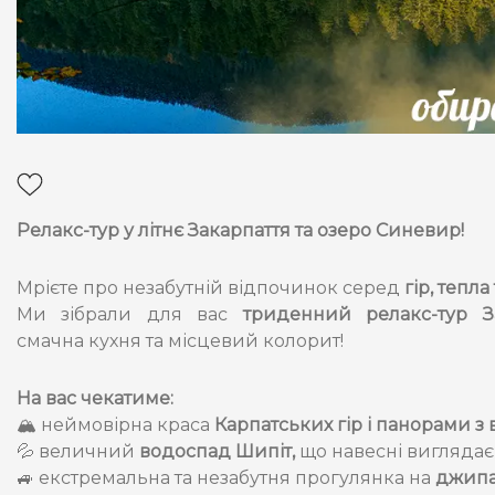
Релакс-тур у літнє Закарпаття та озеро Синевир!
Мрієте про незабутній відпочинок серед
гір, тепла
Ми зібрали для вас
триденний релакс-тур З
смачна кухня та місцевий колорит!
На вас чекатиме:
🏔 неймовірна краса
Карпатських гір і панорами 
💦 величний
водоспад Шипіт,
що навесні виглядає
🚙 екстремальна та незабутня прогулянка на
джип