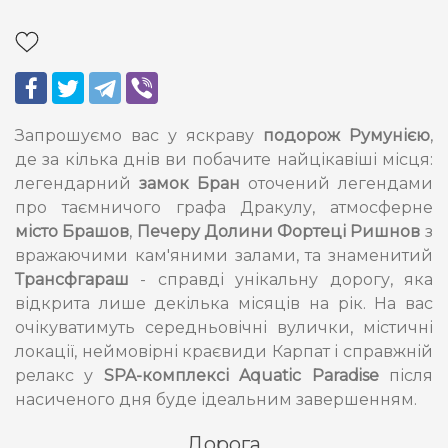
Запрошуємо вас у яскраву
подорож Румунією
,
де за кілька днів ви побачите найцікавіші місця:
легендарний
замок Бран
оточений легендами
про таємничого графа Дракулу, атмосферне
місто Брашов
,
Печеру Долини Фортеці Ришнов
з
вражаючими кам'яними залами, та знаменитий
Трансфгараш
- справді унікальну дорогу, яка
відкрита лише декілька місяців на рік. На вас
очікуватимуть середньовічні вулички, містичні
локації, неймовірні краєвиди Карпат і справжній
релакс у
SPA-комплексі Aquatic Paradise
після
насиченого дня буде ідеальним завершенням.
Дорога