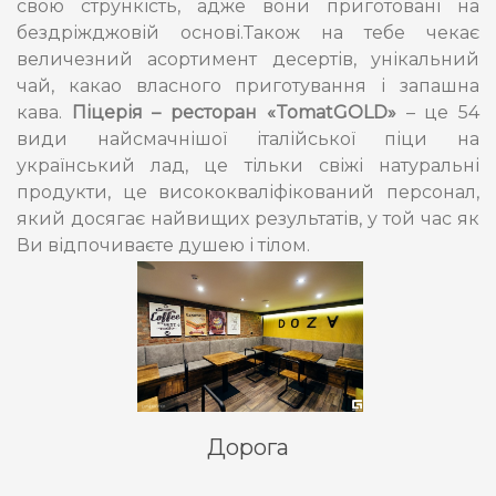
свою стрункість, адже вони приготовані на
бездріжджовій основі.Також на тебе чекає
величезний асортимент десертів, унікальний
чай, какао власного приготування і запашна
кава.
Піцерія – ресторан «TomatGOLD»
– це 54
види найсмачнішої італійської піци на
український лад, це тільки свіжі натуральні
продукти, це висококваліфікований персонал,
який досягає найвищих результатів, у той час як
Ви відпочиваєте душею і тілом.
Дорога