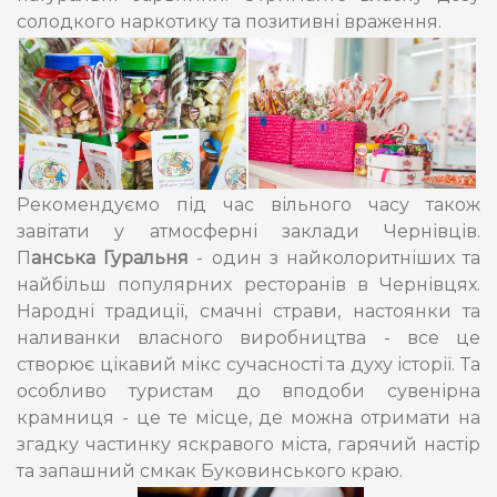
солодкого наркотику та позитивні враження.
Рекомендуємо під час вільного часу також
завітати у атмосферні заклади Чернівців.
П
анська Гуральня
- один з найколоритніших та
найбільш популярних ресторанів в Чернівцях.
Народні традиції, смачні страви, настоянки та
наливанки власного виробництва - все це
створює цікавий мікс сучасності та духу історії. Та
особливо туристам до вподоби сувенірна
крамниця - це те місце, де можна отримати на
згадку частинку яскравого міста, гарячий настір
та запашний смкак Буковинського краю.