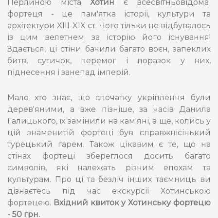
Перлиною міста
Хотин
є всесвітньовідома
фортеця - це пам'ятка історії, культури та
архітектури XIII-XIX ст. Чого тільки не відбувалось
із цим велетнем за історію його існування!
Здається, ці стіни бачили багато воєн, запеклих
битв, сутичок, перемог і поразок у них,
піднесення і занепад імперій.
Мало хто знає, що спочатку укріплення були
дерев'яними, а вже пізніше, за часів Данила
Галицького, їх замінили на кам'яні, а ще, колись у
цій знаменитій фортеці був справжнісінький
турецький гарем. Також цікавим є те, що на
стінах фортеці збереглося досить багато
символів, які належать різним епохам та
культурам. Про ці та безліч інших таємниць ви
дізнаєтесь під час екскурсії Хотинською
фортецею.
Вхідний квиток у Хотинську фортецю
- 50 грн.