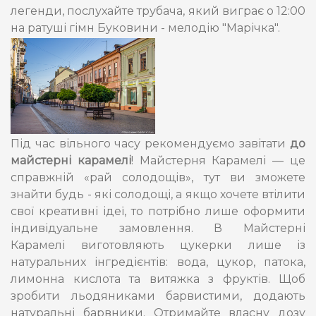
легенди, послухайте трубача, який виграє о 12:00
на ратуші гімн Буковини - мелодію "Марічка".
Під час вільного часу рекомендуємо завітати
до
майстерні карамелі
! Майстерня Карамелі — це
справжній «рай солодощів», тут ви зможете
знайти будь - які солодощі, а якщо хочете втілити
свої креативні ідеї, то потрібно лише оформити
індивідуальне замовлення. В Майстерні
Карамелі виготовляють цукерки лише із
натуральних інгредієнтів: вода, цукор, патока,
лимонна кислота та витяжка з фруктів. Щоб
зробити льодяниками барвистими, додають
натуральні барвники. Отримайте власну дозу