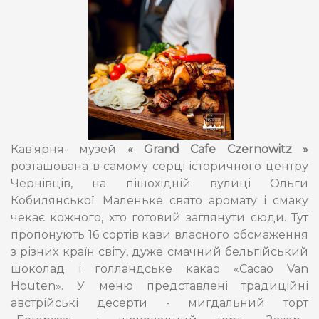
Кав'ярня- музей
« Grand Сafe Czernowitz »
розташована в самому серці історичного центру
Чернівців, на пішохідній вулиці Ольги
Кобилянської. Маленьке свято аромату і смаку
чекає кожного, хто готовий заглянути сюди. Тут
пропонують 16 сортів кави власного обсмаження
з різних країн світу, дуже смачний бельгійський
шоколад і голландське какао «Cacao Van
Houten». У меню представлені традиційні
австрійські десерти - мигдальний торт