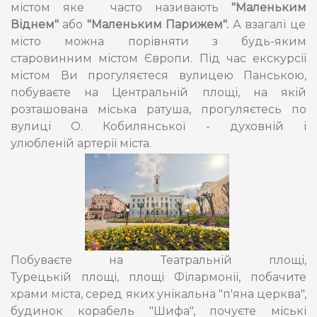
містом яке
часто називають
"Маленьким
В
іднем"
або
"Маленьким Парижем"
.
А взагалі це
місто можна порівняти з будь-яким
старовинним містом Європи. Під час екскурсії
містом Ви прогуляєтеся вулицею Панською,
побуваєте на Центральній площі, на якій
розташована міська ратуша, прогуляєтесь по
вулиці О. Кобилянської - духовній і
улюбленій артерії міста.
Побуваєте на Театральній площі,
Турецькій площі, площі Філармонії, побачите
храми міста, серед яких унікальна "п'яна церква",
будинок корабель "Шифа", почуєте міські