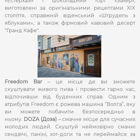
«Естерхазі» і шоколадний торт «Захер»,
виготовлені за оригінальними рецептами XIX
століття, справжній віденський «Штрудель з
яблуками», а також фірмовий кавовий десерт
"Гранд Кафе".
Freedom Bar
– це місце де ви зможете
скуштувати живого пива і провести гарно час,
відпочивши від буденних справ. Одним з
атрибутів Freedom є рожева машина “Волга”, яку
ви можете побачити безпосередньо в
ньому.
DOZA (Доза)
– смачне місце для сучасних
молодих людей. Скуштуй неймовірно смачні
сендвічі, паніні, хот-доги та не переймайся за