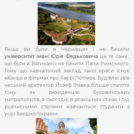
Якщо ви були в Чернівцях і не бачили
університет імені Юрія Федьковича
це те саме,
що бути в Ватикані і не бачити Папи Римського.
Тому що навчальний заклад такої краси існує
хіба що в фільмах про Гаррі Поттера. Будівлю звів
чеський архітектор Йозеф Главка більше століття
тому як резиденцію буковинських
митрополитів, а сьогодні в розкішних стінах і під
розписними стелями навчаються студенти з
усієї Західної України.