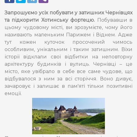
Запрошуємо усіх побувати у затишних Чернівцях
та підкорити Хотинську фортецю.
Побувавши в
цьому чудовому місті, ви зрозумієте, чому його
називають маленьким Парижем і Віднем. Адже
тут кожен куточок просочений чимось
особливим, унікальним і таким затишним. Віхи
історії відклали свої відбитки на неповторну
архітектуру будинків і вулиць. Чернівці – це
місто, яке увібрало в себе все саме чудове, що
відбувалося з ним за всі сторіччя. Воно дивує,
зачаровує і залишає в пам'яті тільки позитивні
емоції.