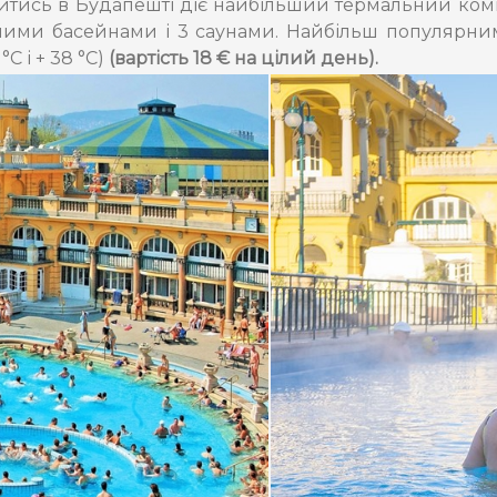
овитись в Будапешті діє найбільший термальний ком
різними басейнами і 3 саунами. Найбільш популярни
С і + 38 °С)
(вартість 18 € на цілий день).