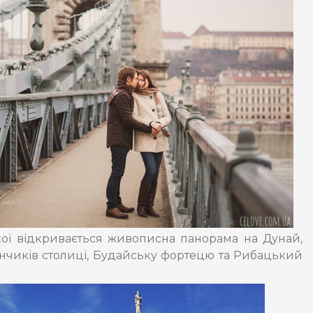
якої відкривається живописна панорама на Дунай,
анчиків столиці, Будайську фортецю та Рибацький