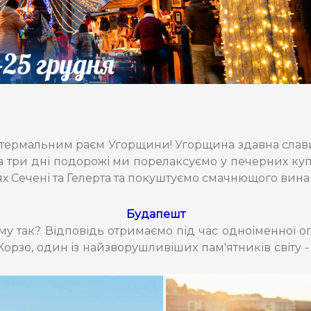
 термальним раєм Угорщини! Угорщина здавна слав
За три дні подорожі ми порелаксуємо у печерних ку
 Сечені та Гелерта та
покуштуємо смачнющого вина
Будапешт
ому так? Відповідь отримаємо під час одноіменної 
Корзо, один із найзворушливіших пам'ятників світу - 