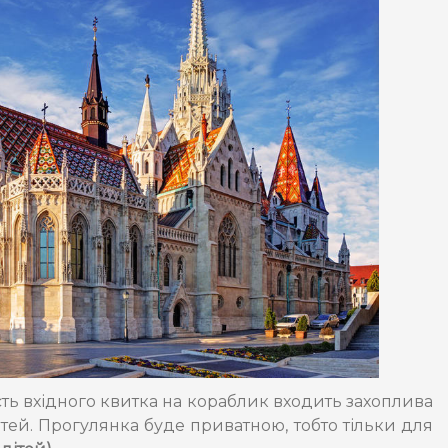
сть вхідного квитка на кораблик входить захоплива
тей. Прогулянка буде приватною, тобто тільки для