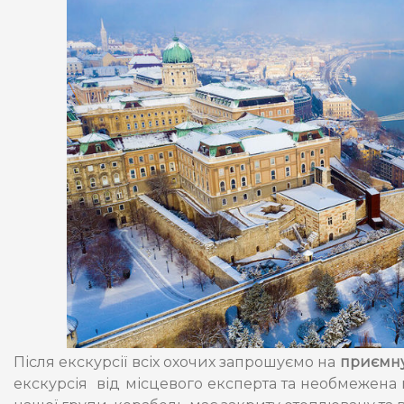
Після екскурсії всіх охочих запрошуємо на
приємну
екскурсія від місцевого експерта та необмежена 