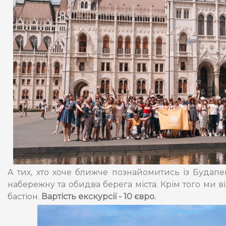
А тих, хто хоче ближче познайомитись із Будапе
набережну та обидва берега міста. Крім того ми
бастіон.
Вартість екскурсії - 10 євро.