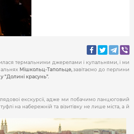
илася термальними джерелами і купальнями, і ми
пальнях
Мішкольц-Тапольце,
завітаємо до перлини
у "Долині красунь"
.
оглядової екскурсії, адже ми побачимо ланцюговий
туфлі на набережній та візитівку не лише міста, а й