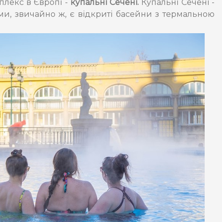
плекс в Європі -
купальні Сечені.
Купальні Сечені -
ми, звичайно ж, є відкриті басейни з термальною