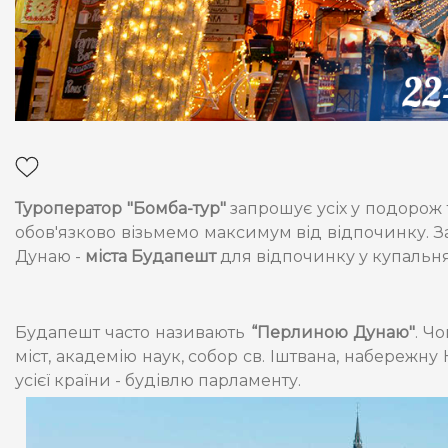
Туроператор "Бомба-тур"
запрошує усіх у подорож
обов'язково візьмемо максимум від відпочинку. 
Дунаю -
міста Будапешт
для відпочинку у купальнях
Будапешт часто називають
“Перлиною Дунаю"
. Ч
міст, академію наук, собор св. Іштвана, набережну 
усієї країни - будівлю парламенту.