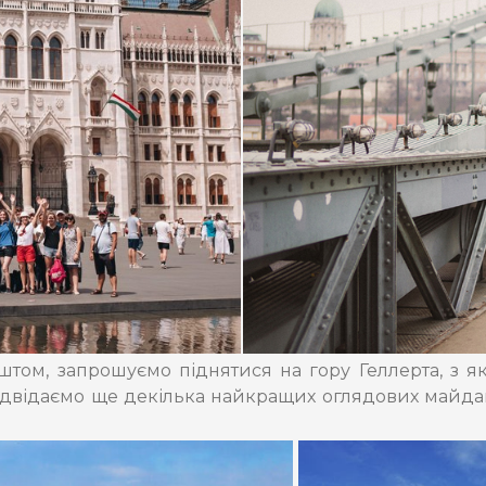
штом, запрошуємо піднятися на гору Геллерта, з 
 відвідаємо ще декілька найкращих оглядових майд