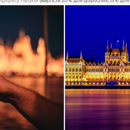
 відкриту палуби
(вартість 20 € для дорослих, 15 € для 