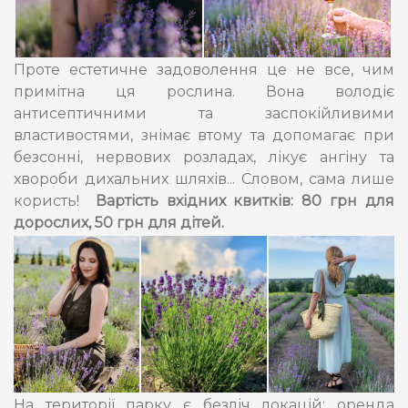
Проте естетичне задоволення це не все, чим
примітна ця рослина. Вона володіє
антисептичними та заспокійливими
властивостями, знімає втому та допомагає при
безсонні, нервових розладах, лікує ангіну та
хвороби дихальних шляхів... Словом, сама лише
користь!
Вартість вхідних квитків: 80 грн для
дорослих, 50 грн для дітей.
На території парку є безліч локацій: оренда