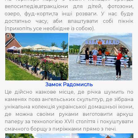
велосипедів,атракціони для дітей, фотозони,
озеро, фуд-корти,та інші розваги. У нас буде
достатньо часу, аби влаштувати собі пікнік
(прихопіть усе необхідне із собою).
Замок Радомисль
Це дійсно казкове місце, де річка шумить по
каменях повз ангельських скульптур, де зібрана
унікальна колекція української домашньої ікони,
де можна своїми руками виготовити аркуш
паперу за технологією XVII століття і покуштувати
смачного борщу з пиріжками прямо з печі.