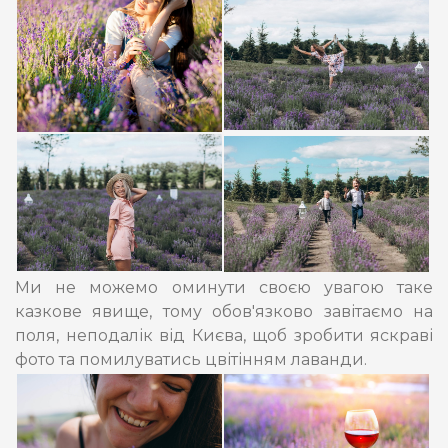
Ми не можемо оминути своєю увагою таке
казкове явище, тому обов'язково завітаємо на
поля, неподалік від Києва, щоб зробити яскраві
фото та помилуватись цвітінням лаванди.