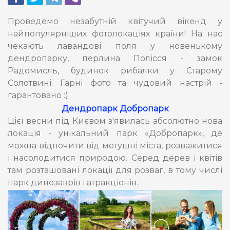
Проведемо незабутній квітучий вікенд у
найпопулярніших фотолокаціях країни! На нас
чекають лавандові поля у новенькому
дендропарку, перлина Полісся - замок
Радомисль, будинок рибалки у Старому
Солотвині. Гарні фото та чудовий настрій -
гарантовано :)
Дендропарк Добропарк
Цієї весни під Києвом з'явилась абсолютно нова
локація - унікальний парк «Добропарк», де
можна відпочити від метушні міста, розважитися
і насолодитися природою. Серед дерев і квітів
там розташовані локації для розваг, в тому числі
парк динозаврів і атракціонів.