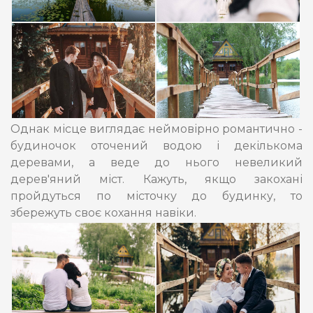
Однак місце виглядає неймовірно романтично -
будиночок оточений водою і декількома
деревами, а веде до нього невеликий
дерев'яний міст. Кажуть, якщо закохані
пройдуться по місточку до будинку, то
збережуть своє кохання навіки.