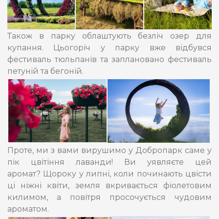
Також в парку облаштують безліч озер для
купання. Цьогоріч у парку вже відбувся
фестиваль тюльпанів та заплановано фестиваль
петуній та бегоній.
Проте, ми з вами вирушимо у Добропарк саме у
пік цвітіння лаванди! Ви уявляєте цей
аромат? Щороку у липні, коли починають цвісти
ці ніжні квіти, земля вкривається фіолетовим
килимом, а повітря просочується чудовим
ароматом.