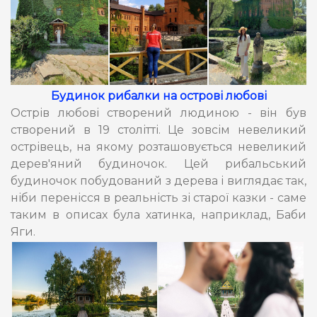
Будинок рибалки на острові любові
Острів любові створений людиною - він був
створений в 19 столітті. Це зовсім невеликий
острівець, на якому розташовується невеликий
дерев'яний будиночок. Цей рибальський
будиночок побудований з дерева і виглядає так,
ніби перенісся в реальність зі старої казки - саме
таким в описах була хатинка, наприклад, Баби
Яги.