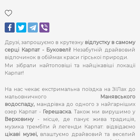
Друзі, запрошуємо в крутезну
відпустку в самому
серці Карпат - Буковелі!
Незабутній драйвовий
відпочинок в обіймах краси гірської природи.
Ми зібрали найтоповіші та найцікавіші локації
Карпат!
На нас чекає екстримальна поїздка на ЗІЛах до
мальовничного
Манявського
водоспаду,
мандрівка до одного з найгарніших
озер Карпат -
Герешаска.
Також ми вирушимо у
Верховину
- місце, де панує жива традиція,
музика трембіти й легенди Карпат: відвідаємо
цікаві музеї,
влаштуємо драйвовий та веселий