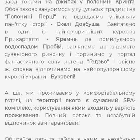
заїзд горами
на джипах у полонині Кринта
.
Обов'язково зануримось у гуцульські традиції на
"Полонині Перці"
та відвідаємо унікальну
пам'ятку історії -
Скелі Довбуша.
Завітатємо
в один із найколоритніших курортів
Прикарпаття -
Яремче
, де помилуємось
водоспадом Пробій,
заглянемо до відомого
сувенірного риночку і поринимо у портал
фантастичного світу легенд
"Гедзьо".
І звісно
ж, сповна відпочинемо на найпопулярнішому
курорті України -
Буковелі!
А ще, ми проживаємо у комфортабельному
готелі, на
території якого є сучасний SPA-
комплекс​​​​​, користування яким входить у вартість
проживання.
Повний релакс та незабутній
відпочинок вам гарантовані!
Обирайте дату та гайда з нами в незабутню