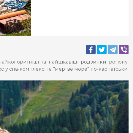
найколоритніші та найцікавіші родзинки регіону:
с у спа-комплексі та "мертве море" по-карпатськи.