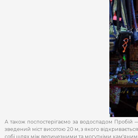
А також поспостерігаємо за водоспадом Пробій —
зведений міст висотою 20 м, з якого відкривається
собі шлях між величезними та могутніми кам'яни