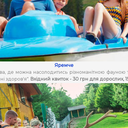
Яремче
а, де можна насолодитись різноманітною фауною та
ні здоров'я".
Вхідний квиток - 30 грн для дорослих, 15