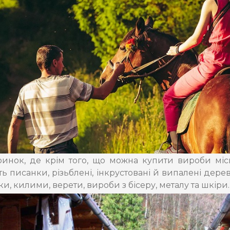
инок, де крім того, що можна купити вироби міс
ь писанки, різьблені, інкрустовані й випалені дерев
и, килими, верети, вироби з бісеру, металу та шкіри.