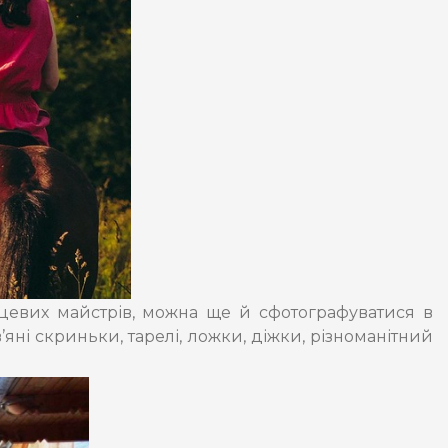
цевих майстрів, можна ще й сфотографуватися в
’яні скриньки, тарелі, ложки, діжки, різноманітний