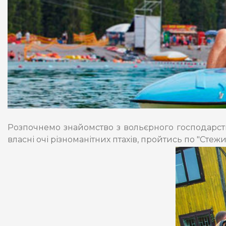
Розпочнемо знайомство з вольєрного господарств
власні очі різноманітних птахів, пройтись по "Стежи