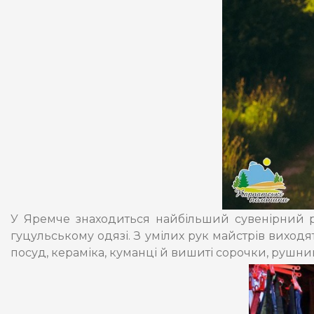
У Яремче знаходиться найбільший сувенірний р
гуцульському одязі. З умілих рук майстрів виходят
посуд, кераміка, куманці й вишиті сорочки, рушник