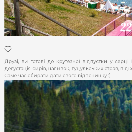
Друзі, ви готові до крутезної відпустки у серц
дегустація сирів, наливок, гуцульських страв, пі
Саме час обирати дати свого відпочинку :)