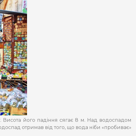
. Висота його падіння сягає 8 м. Над водоспадом
водоспад отримав від того, що вода ніби «пробиває»