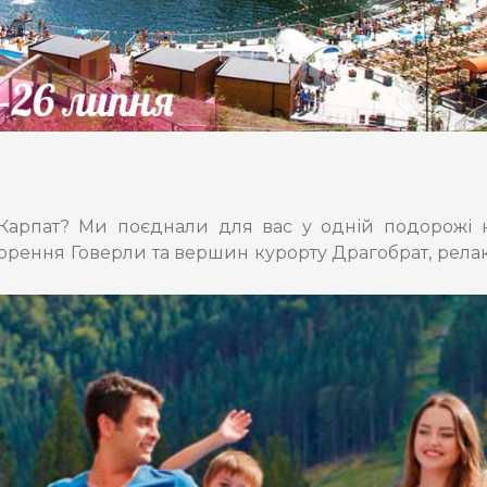
і Карпат? Ми поєднали для вас у одній подорожі 
дкорення Говерли та вершин курорту Драгобрат, релак