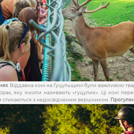
нях
. Віддавна коні на Гуцульщині були важливою тв
рах, яку інколи називають «гуцулик». Ці коні пер
оли стикаються з недосвідченим вершником.
Прогулянк