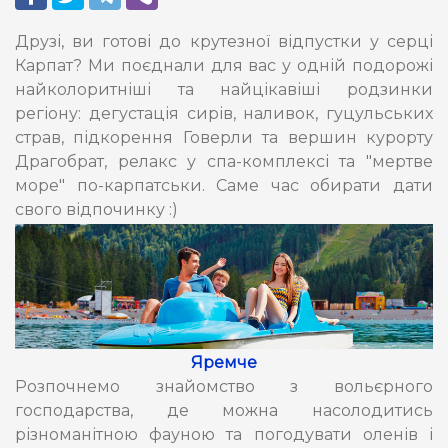
Друзі, ви готові до крутезної відпустки у серці
Карпат? Ми поєднали для вас у одній подорожі
найколоритніші та найцікавіші родзинки
регіону: дегустація сирів, наливок, гуцульських
страв, підкорення Говерли та вершин курорту
Драгобрат, релакс у спа-комплексі та "мертве
море" по-карпатськи. Саме час обирати дати
свого відпочинку :)
Яремче
Розпочнемо знайомство з вольєрного
господарства, де можна насолодитись
різноманітною фауною та погодувати оленів і