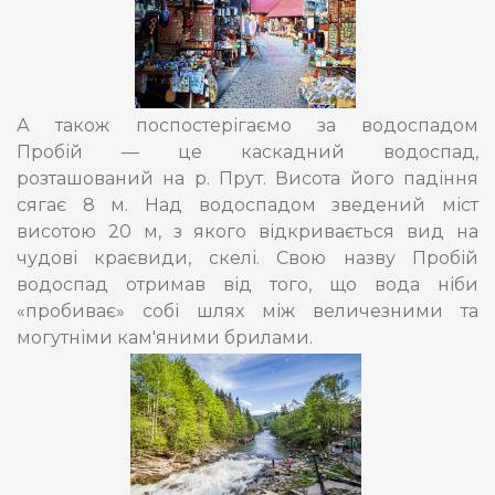
А також поспостерігаємо за водоспадом
Пробій — це каскадний водоспад,
розташований на р. Прут. Висота його падіння
сягає 8 м. Над водоспадом зведений міст
висотою 20 м, з якого відкривається вид на
чудові краєвиди, скелі. Свою назву Пробій
водоспад отримав від того, що вода ніби
«пробиває» собі шлях між величезними та
могутніми кам'яними брилами.