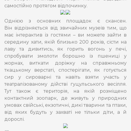
самостійно протягом відпочинку.
Однією з основних площадок є скансен.
Він відрізняється від звичайних музеїв тим, що
має інтерактив із гостями – ви можете зайти в
середину хати, якій близько 200 років, сісти на
лаву та дивитись, як горить вогонь у печі,
спробувати змолоти борошно із пшениці у
жорнах, виткати доріжку на справжньому
ткацькому верстаті, спостерігати, як готується
сир у сироварні та навіть взяти участь у
театралізованому дійстві гуцульського весілля.
Тут також є територія, на якій розміщено
контактний зоопарк, де живуть у природних
умовах свійські, екзотичні, дикі тварини та птахи,
від яких будуть у захваті не тільки діти, а й
дорослі.