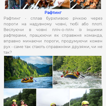
Рафтинг
Рафтинг - сплав бурхливою річкою через
пороги на надувному човні, тюбі або плоті.
Веслуючи в човні пліч-о-пліч із іншими
рафтерами, працюючи як справжня команда,
вправно минаючи пороги, продумуючи кожен
рух - саме так стають справжніми друзями, чи не
так?