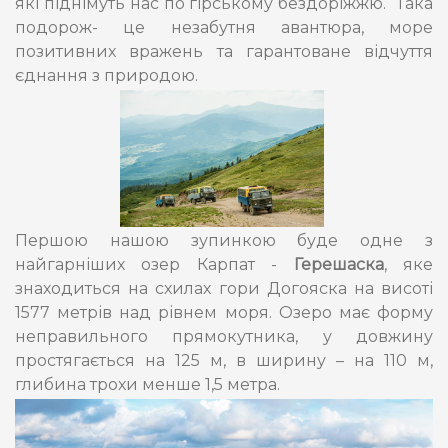
які піднімуть нас по гірському бездоріжжю. Така
подорож- це незабутня авантюра, море
позитивних вражень та гарантоване відчуття
єднання з природою.
Першою нашою зупинкою буде одне з
найгарніших озер Карпат -
Герешаска
, яке
знаходиться на схилах гори Догояска на висоті
1577 метрів над рівнем моря. Озеро має форму
неправильного прямокутника, у довжину
простягається на 125 м, в ширину – на 110 м,
глибина трохи менше 1,5 метра.