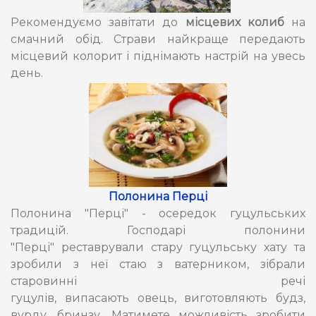
Рекомендуємо завітати до
місцевих колиб
на
смачний обід. Страви найкраще передають
місцевий колорит і піднімають настрій на увесь
день.
Полонина Перці
Полонина "Перці" - осередок гуцульських
традицій. Господарі полонини
"Перці" реставрували стару гуцульську хату та
зробили з неї стаю з ватерником, зібрали
старовинні речі
гуцулів, випасають овець, виготовляють будз,
вурду, бринзу. Матимете можливість зробити