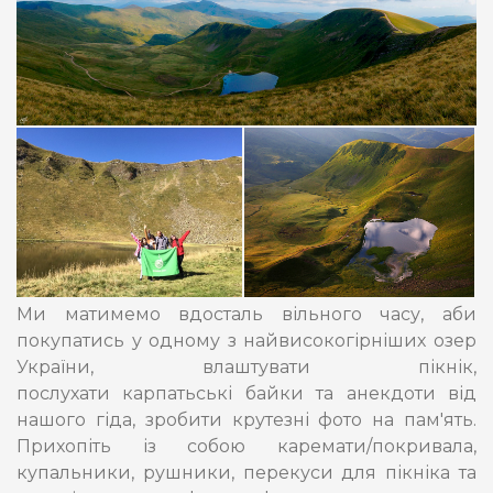
Ми матимемо вдосталь вільного часу, аби
покупатись у одному з найвисокогірніших озер
України, влаштувати пікнік,
послухати карпатьські байки та анекдоти від
нашого гіда, зробити крутезні фото на пам'ять.
Прихопіть із собою каремати/покривала,
купальники, рушники, перекуси для пікніка та