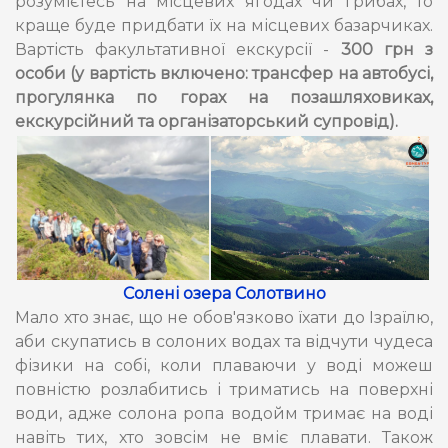
розумієтесь на місцевих ягодах чи грибах, то
краще буде придбати їх на місцевих базарчиках.
Вартість факультативної екскурсії -
300 грн з
особи (у вартість включено: трансфер на автобусі,
прогулянка по горах на позашляховиках,
екскурсійний та організаторський супровід).
Солені озера Солотвино
Мало хто знає, що не обов'язково їхати до Ізраїлю,
аби скупатись в солоних водах та відчути чудеса
фізики на собі, коли плаваючи у воді можеш
повністю розлабитись і триматись на поверхні
води, адже солона ропа водойм тримає на воді
навіть тих, хто зовсім не вміє плавати. Також