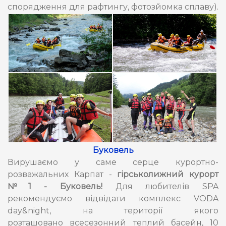
спорядження для рафтингу, фотозйомка сплаву).
Буковель
Вирушаємо у саме серце курортно-
розважальних Карпат -
гірськолижний курорт
№1 - Буковель!
Для любителів SPA
рекомендуємо відвідати комплекс VODA
day&night, на території якого
розташовано всесезонний теплий басейн, 10