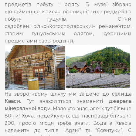
предметів побуту і одягу. В музеї зібрано
щонайменше 6 тисяч різноманітних предметів з
побуту гуцулів. Стіни
оздоблені сільськогосподарським реманентом,
старим гуцульським одягом, кухонними
предметами своєї родини.
На зворотньому шляху ми заїдемо до
селища
Кваси.
Тут знаходяться знамениті
джерела
мінеральної води
. Мало хто знає, але їх тут більше
80-ти! Хоча, подейкують, що насправді близько
200, просто місця треба знати. Вода з Квасів
належить до типів “Арзні” та “Єсентуки”. Є