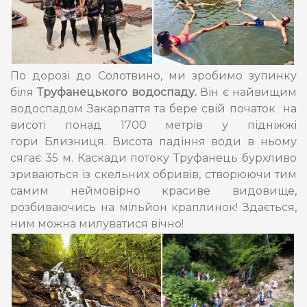
По дорозі до Солотвино, ми зробимо зупинку
біля
Труфанецького водоспаду.
Він є найвищим
водоспадом Закарпаття та бере свій початок на
висоті понад 1700 метрів у підніжжі
гори Близниця. Висота падіння води в ньому
сягає 35 м. Каскади потоку Труфанець бурхливо
зриваються із скельних обривів, створюючи тим
самим неймовірно красиве видовище,
розбиваючись на мільйон краплинок! Здається,
ним можна милуватися вічно!