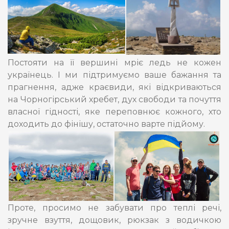
Постояти на її вершині мріє ледь не кожен
українець. І ми підтримуємо ваше бажання та
прагнення, адже краєвиди, які відкриваються
на Чорногірський хребет, дух свободи та почуття
власної гідності, яке переповнює кожного, хто
доходить до фінішу, остаточно варте підйому.
Проте, просимо не забувати про теплі речі,
зручне взуття, дощовик, рюкзак з водичкою