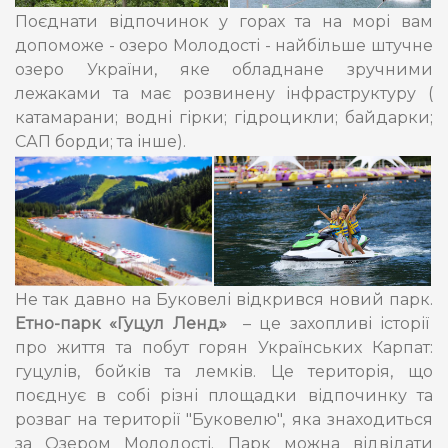
Поєднати відпочинок у горах та на морі вам
допоможе - озеро Молодості - найбільше штучне
озеро України, яке обладнане зручними
лежаками та має розвинену інфраструктуру (
катамарани; водні гірки; гідроцикли; байдарки;
САП борди; та інше).
Не так давно на Буковелі відкрився новий парк.
Етно-парк «Гуцул Ленд»
– це захопливі історії
про життя та побут горян Українських Карпат:
гуцулів, бойків та лемків. Це територія, що
поєднує в собі різні площадки відпочинку та
розваг на території "Буковелю", яка знаходиться
за Озером Молодості. Парк можна відвідати