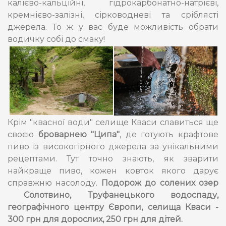
калієво-кальційні, гідрокарбонатно-натрієві,
кремнієво-залізні, сірководневі та сріблясті
джерела. То ж у вас буде можливість обрати
водичку собі до смаку!
Крім "квасної води" селище Кваси славиться ще
своєю
броварнею "Ципа"
, де готують крафтове
пиво із високогірного джерела за унікальними
рецептами. Тут точно знають, як зварити
найкраще пиво, кожен ковток якого дарує
справжню насолоду.
Подорож до солених озер
Солотвино, Труфанецького водоспаду,
географічного центру Європи, селища Кваси -
300 грн для дорослих, 250 грн для дітей.