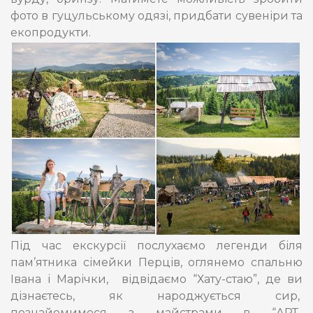
фото в гуцульському одязі, придбати сувеніри та
екопродукти.
Під час екскурсії послухаємо легенди біля
пам’ятника сімейки Перців, оглянемо спальню
Івана і Марічки, відвідаємо “Хату-стаю”, де ви
дізнаєтесь, як народжується сир,
познайомимося з майстрами в “АРТ-