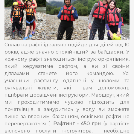
Сплав на рафті ідеально підійде для дітей від 10
років, адже значно спокійніший за байдарки. У
кожному рафті знаходиться інструктор-рятівник,
який керуватиме рафтом, а ви зі своїми
дітлахами станете його командою. Усі
учасники рафтингу одягнені у шоломи та
рятувальні жилети, які вам допоможуть
підібрати досвідчені інструктори. Маршрут, який
ми проходитимемо чудово підходить для
початківців, а зануритись у воду ви зможете
лише за власним бажанням, оскільки рафти не
перевертаються :)
Рафтинг - 450 грн
(у вартість
включено
послуги інструктора, необхідне