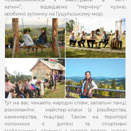
хатині”, відвідаємо "перчену" кузню,
зробимо зупинку на Гуцульському морі.
Тут на вас чекають народні співи, запальні танці,
різноманітні майстер-класи (з різьбярства,
каменярства, ткацтва). Також на території
полонини є дитячі та спортивні
майданчики, криниці з живою водою, купелі