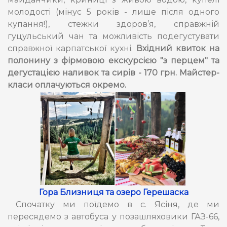
молодості (мінус 5 років - лише після одного
купання!), стежки здоров’я, справжній
гуцульський чан та можливість подегустувати
справжної карпатської кухні.
Вхідний квиток на
полонину з фірмовою екскурсією "з перцем" та
дегустацією наливок та сирів - 170 грн. Майстер-
класи оплачуються окремо.
Гора Близниця та озеро Герешаска
Спочатку ми поїдемо в с. Ясіня, де ми
пересядемо з автобуса у позашляховики ГАЗ-66,