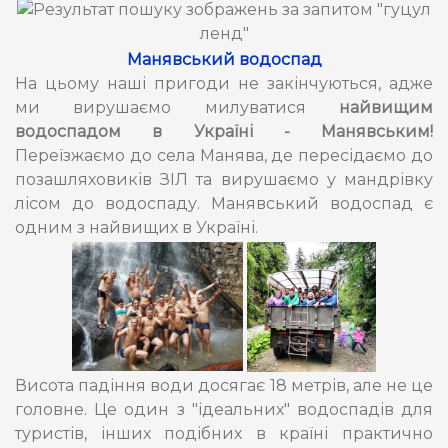
Манявський водоспад
На цьому наші пригоди не закінчуються, адже
ми вирушаємо милуватися
найвищим
водоспадом в Україні - Манявським!
Переїзжаємо до села Манява, де пересідаємо до
позашляховиків ЗІЛ та вирушаємо у мандрівку
лісом до водоспаду. Манявський водоспад є
одним з найвищих в Україні.
Висота падіння води досягає 18 метрів, але не це
головне. Це один з "ідеальних" водоспадів для
туристів, інших подібних в країні практично