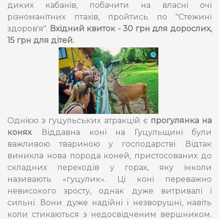
диких кабанів, побачити на власні очі
різноманітних птахів, пройтись по "Стежині
здоров'я".
Вхідний квиток - 30 грн для дорослих,
15 грн для дітей.
Однією з гуцульських атракцій є
прогулянка на
конях
. Віддавна коні на Гуцульщині були
важливою твариною у господарстві. Відтак
виникла нова порода коней, пристосованих до
складних переходів у горах, яку інколи
називають «гуцулик». Ці коні переважно
невисокого зросту, однак дуже витривалі і
сильні. Вони дуже надійні і незворушні, навіть
коли стикаються з недосвідченим вершником.