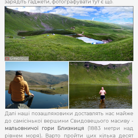
зарядіть гаджети, фотографувати тут є що.
Далі наші позашляховики доставлять нас майже
до самісінької вершини Свидовецього масиву -
мальовничої гори Близниця
(1883 метри над
рівнем моря)
.
Варто пройти цих кілька десят