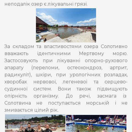
неподалік озер є лікувальні грязі.
За складом та властивостями озера Солотивно
вважають ідентичними Мертвому морю.
Застосовують при лікуванні опорно-рухового
апарату (переломи, остеохондроз, артрит,
радикуліт), шкіри, при урологічних розладах,
хворобах нервової, легеневої та серцево-
судинної систем. Вони також підвищують
опірність організму. До речі, засмага із
Солотвина не поступається морській і не
змивається цілий рік.