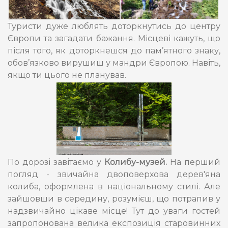
Туристи дуже люблять доторкнутись до центру
Європи та загадати бажання. Місцеві кажуть, що
після того, як доторкнешся до пам’ятного знаку,
обов’язково вирушиш у мандри Європою. Навіть,
якщо ти цього не планував.
По дорозі завітаємо у
Колибу-музей.
На перший
погляд - звичайна двоповерхова дерев'яна
колиба, оформлена в національному стилі. Але
зайшовши в середину, розумієш, що потрапив у
надзвичайно цікаве місце! Тут до уваги гостей
запропонована велика експозиція старовинних