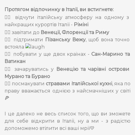
Протягом відпочинку в Італії, ви встигнете:
👉🏻 відчути італійську атмосферу на одному з
найкращих курортів Італії -
Ріміні
👉🏻 завітати до
Венеції, Флоренції та Риму
👉🏻 підтримати
Пізанську Вежу
, щоб вона точно
встояла
👉🏻 побувати у ще двох країнах -
Сан-Марино та
Ватикан
👉🏻 зачаруватись у
Венецію та чарівні острови
Мурано та Бурано
👉🏻 посмакувати
стравами італійської кухні
, яка по
праву вважається однією з найсмачніших у світі
🍕
І це далеко не весь список того, що ви зможете
для себе відкрити в Італії, ну а ми - з радістю
допоможемо втілити всі ваші мрії💛