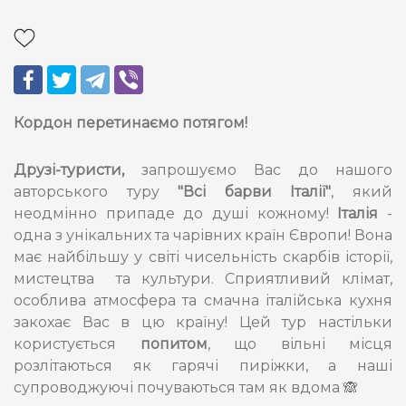
Кордон перетинаємо потягом!
Друзі-туристи,
запрошуємо Вас до нашого
авторського туру
"Всі барви Італії"
, який
неодмінно припаде до душі кожному!
Італія
-
одна з унікальних та чарівних країн Європи! Вона
має найбільшу у світі чисельність скарбів історії,
мистецтва та культури. Сприятливий клімат,
особлива атмосфера та смачна італійська кухня
закохає Вас в цю країну! Цей тур настільки
користується
попитом
, що вільні місця
розлітаються як гарячі пиріжки, а наші
супроводжуючі почуваються там як вдома 🙈