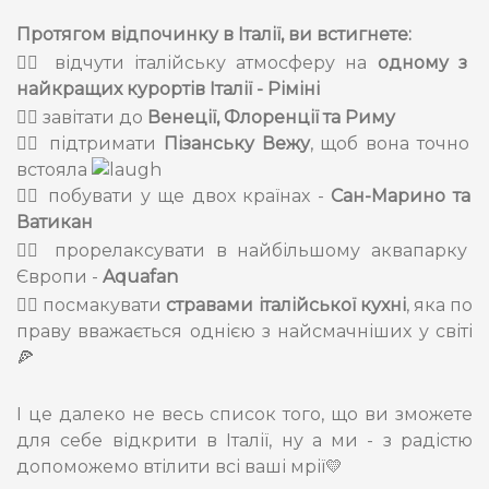
Протягом відпочинку в Італії, ви встигнете:
👉🏻 відчути італійську атмосферу на
одному з
найкращих курортів Італії - Ріміні
👉🏻 завітати до
Венеції, Флоренції та Риму
👉🏻 підтримати
Пізанську Вежу
, щоб вона точно
встояла
👉🏻 побувати у ще двох країнах -
Сан-Марино та
Ватикан
👉🏻 прорелаксувати в найбільшому аквапарку
Європи -
Aquafan
👉🏻 посмакувати
стравами італійської кухні
, яка по
праву вважається однією з найсмачніших у світі
🍕
І це далеко не весь список того, що ви зможете
для себе відкрити в Італії, ну а ми - з радістю
допоможемо втілити всі ваші мрії💛