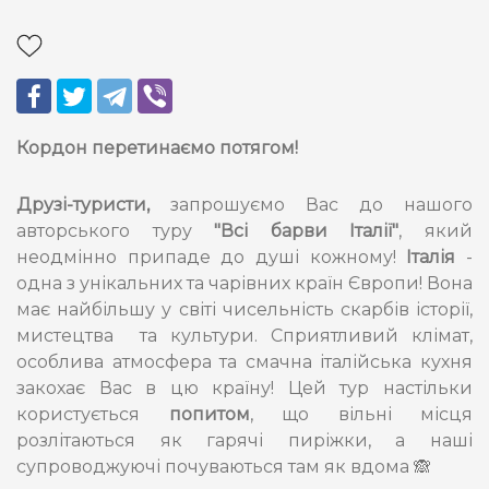
Кордон перетинаємо потягом!
Друзі-туристи,
запрошуємо Вас до нашого
авторського туру
"Всі барви Італії"
, який
неодмінно припаде до душі кожному!
Італія
-
одна з унікальних та чарівних країн Європи! Вона
має найбільшу у світі чисельність скарбів історії,
мистецтва та культури. Сприятливий клімат,
особлива атмосфера та смачна італійська кухня
закохає Вас в цю країну! Цей тур настільки
користується
попитом
, що вільні місця
розлітаються як гарячі пиріжки, а наші
супроводжуючі почуваються там як вдома 🙈