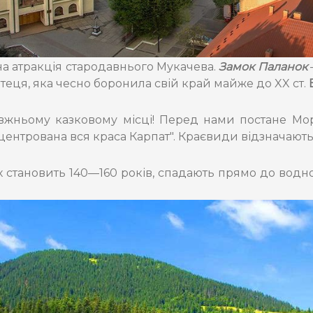
а атракція стародавнього Мукачева.
Замок Паланок
теця, яка чесно боронила свій край майже до XX ст.
жньому казковому місці! Перед нами постане Морс
концентрована вся краса Карпат". Краєвиди відзнача
х становить 140—160 років, спадають прямо до водно