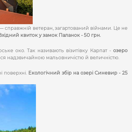
— справжній ветеран, загартований війнами. Це не
Вхідний квиток у замок Паланок - 50 грн.
ьке око. Так називають візитівку Карпат -
озеро
ються надзвичайною мальовничістю й величністю.
ї поверхні.
Екологічний збір на озері Синевир - 25