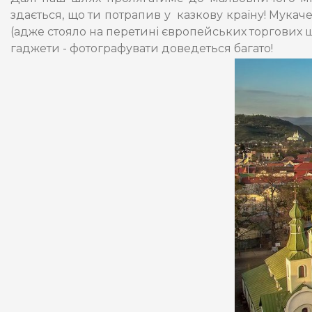
здається, що ти потрапив у казкову країну! Мукач
(адже стояло на перетині європейських торгових шл
гаджети - фотографувати доведеться багато!