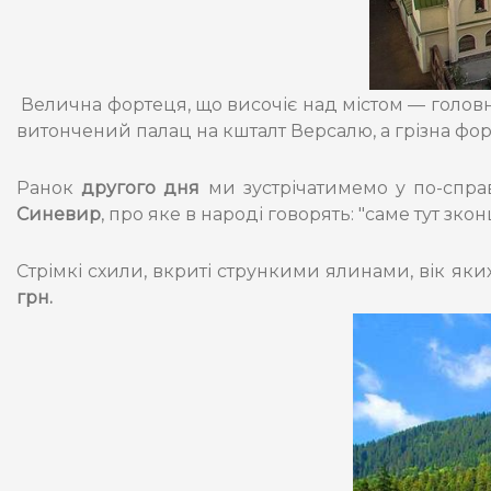
Велична фортеця, що височіє над містом — головн
витончений палац на кшталт Версалю, а грізна фор
Ранок
другого дня
ми зустрічатимемо у по-справ
Синевир
, про яке в народі говорять: "саме тут з
Стрімкі схили, вкриті стрункими ялинами, вік яки
грн.