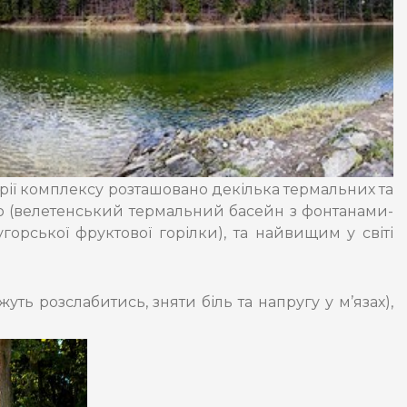
рії комплексу розташовано декілька термальних та
о (велетенський термальний басейн з фонтанами-
горської фруктової горілки), та найвищим у світі
уть розслабитись, зняти біль та напругу у м’язах),