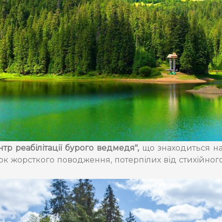
нтр реабілітації бурого ведмедя",
що знаходиться на
ок жорсткого поводження, потерпілих від стихійного