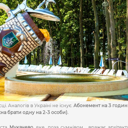
і. Аналогів в Україні не існує.
Абонемент на 3 години
жна брати одну на 2-3 особи).
іста
Мукачево
, яке, поза сумнівом, вражає архітек