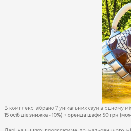
В комплексі зібрано 7 унікальних саун в одному місц
15 осіб діє знижка - 10%) + оренда шафи 50 грн (мо
Далі наш шлях пролягатиме до мальовничого м