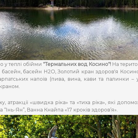
о у теплі обійми
"Термальних вод Косино"!
На терито
 басейн, басейн Н2О, Золотий кран здоров'я Косин
патських напоїв (пива, вина, кави та палинки – у
краном.
, атракції «швидка ріка» та «тиха ріка», які допомож
“Інь-Ян”, Ванна Кнайпа «17 кроків здоров’я».