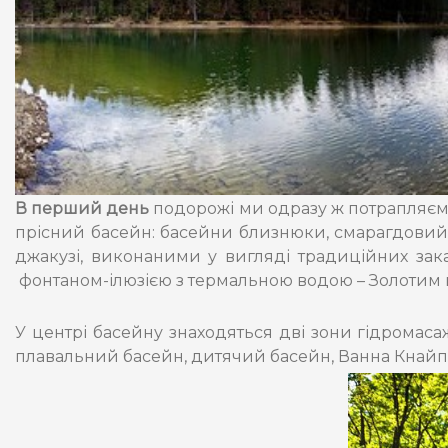
В перший день
подорожі ми одразу ж потрапляєм
прісний басейн: басейни близнюки, смарагдовий
джакузі, виконаними у вигляді традиційних закар
фонтаном-ілюзією з термальною водою – Золотим 
У центрі басейну знаходяться дві зони гідромасажу
плавальний басейн, дитячий басейн, Ванна Кнайпа 