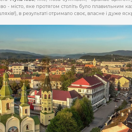
ево - місто, яке протягом століть було плавильним к
яхів!), в результаті отримало своє, власне і дуже яс