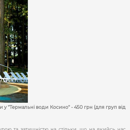
 у "Термальні води Косино" - 450 грн (для груп від
турою та затишністю на стільки, що на якийсь час