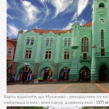
Варто відмітити, що Мукачево - рекордсмен по кіль
найдовша із них - алея сакур, довжина якої -
1371 м
!