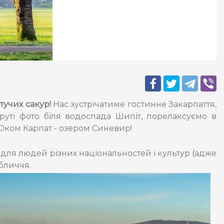
тучих сакур!
Нас зустрічатиме гостинне Закарпаття,
уті фото біля водоспада Шипіт, порелаксуємо в
 Оком Карпат - озером Синевир!
м для людей різних національностей і культур (адже
обличчя.