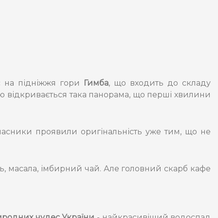
ас на підніжжя гори
Гимба
, що входить до складу
ою відкривається така панорама, що перші хвилини
ласники проявили оригінальність уже тим, що не
ень, масала, імбирний чай. Але головний скарб кафе
родних чудес України
- найкрасивіший водоспад