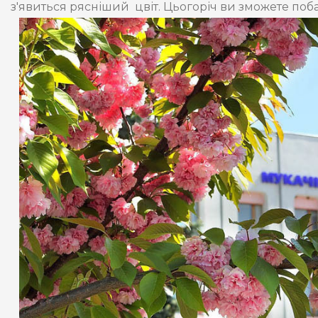
з'явиться рясніший цвіт. Цьогоріч ви зможете поба