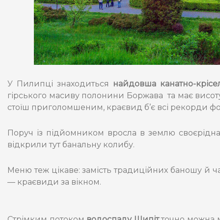
У Пилипці знаходиться
найдовша канатно-крісел
гірського масиву полонини Боржава та має висоту
стоїш приголомшеним, краєвид б’є всі рекорди фот
Поруч із підйомником вросла в землю своєрідна
відкрили тут банальну колибу.
Меню теж цікаве: замість традиційних баношу й чан
— краєвиди за вікном.
Стрімким потоком
водоспаду Шипіт
точно можна м