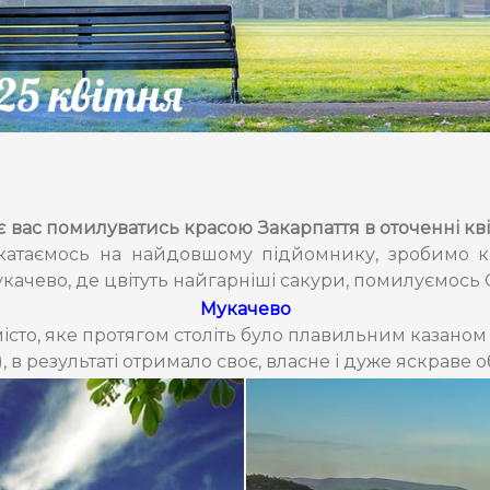
вас помилуватись красою Закарпаття в оточенні кві
окатаємось на найдовшому підйомнику, зробимо кр
качево, де цвітуть найгарніші сакури, помилуємось
Мукачево
 місто, яке протягом століть було плавильним казано
, в результаті отримало своє, власне і дуже яскраве 