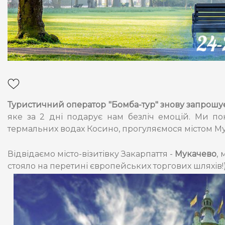
Туристичний оператор "Бомба-тур" знову запрошує 
яке за 2 дні подарує нам безліч емоцій. Ми п
термальних водах Косино, прогуляємося містом Му
Відвідаємо місто-візитівку Закарпаття -
Мукачево
,
стояло на перетині європейських торгових шляхів!)