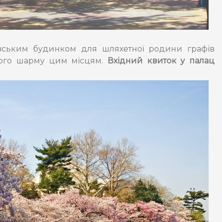
вським будинком для шляхетної родини графів
вого шарму цим місцям.
Вхідний квиток у палац