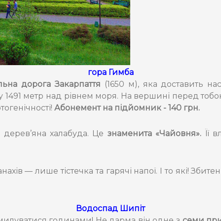
гора Гимба
ьна дорога Закарпаття
(1650 м), яка доставить н
 1491 метр над рівнем моря. На вершині перед тоб
огенічності!
Абонемент на підйомник - 140 грн.
 дерев’яна халабуда. Це
знаменита «Чайовня».
Її в
ахів — лише тістечка та гарячі напої. І то які! Збит
Водоспад Шипіт
илуватися годинами! Не дарма він
одне з
семи при