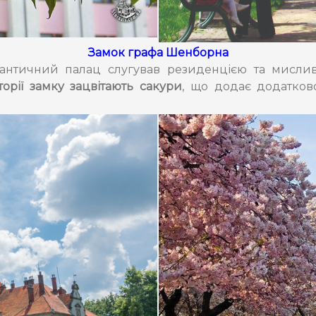
Замок графа Шенборна
нтичний палац слугував резиденцією та мисли
торії замку зацвітають сакури
, що додає додатко