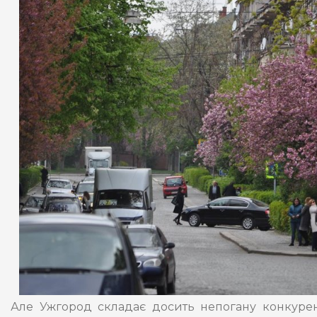
Але Ужгород складає досить непогану конкуренц